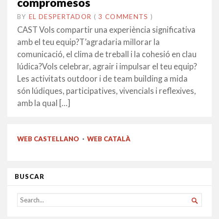
compromesos
BY
EL DESPERTADOR
ON
12
•
(
3 COMMENTS
)
MARÇ
CAST Vols compartir una experiència significativa
2018
amb el teu equip?T’agradaria millorar la
comunicació, el clima de treball i la cohesió en clau
lúdica?Vols celebrar, agrair i impulsar el teu equip?
Les activitats outdoor i de team building a mida
són lúdiques, participatives, vivencials i reflexives,
amb la qual […]
WEB CASTELLANO
·
WEB CATALÀ
BUSCAR
SEARCH

FOR...