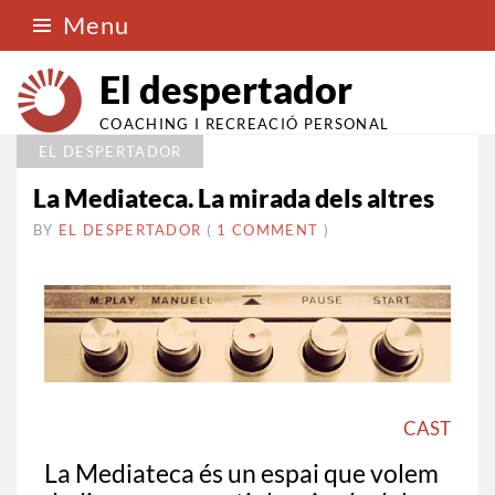
Menu
El despertador
COACHING I RECREACIÓ PERSONAL
EL DESPERTADOR
La Mediateca. La mirada dels altres
BY
EL DESPERTADOR
ON
24
•
(
1 COMMENT
)
OCTUBRE
2016
CAST
La Mediateca és un espai que volem