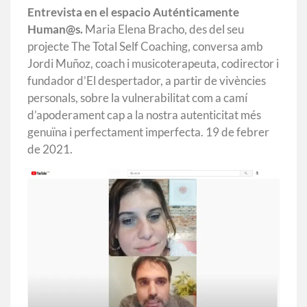
Entrevista en el espacio Auténticamente
Human@s.
Maria
Elena
Bracho
, des del seu
projecte The
Total
Self
Coaching,
conversa amb
Jordi Muñoz
,
coach i
musicoterapeuta
,
codirector
i
fundador
d’El
despertador,
a partir
de vivències
personals
,
sobre
la vulnerabilitat
com a camí
d’apoderament cap a la nostra autenticitat més
genuïna i perfectament imperfecta. 19 de febrer
de 2021.