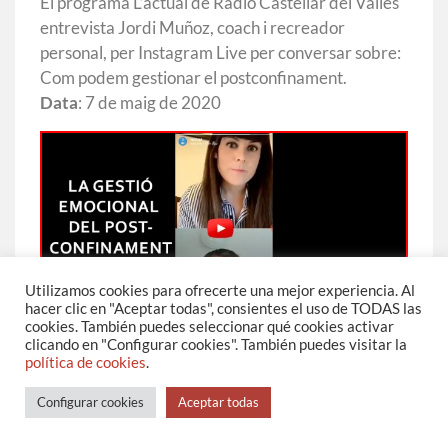
El programa L’actual de Ràdio Castellar del Vallès
entrevista Jordi Muñoz, coach i recreador
personal, per Instagram Live per conversar sobre:
Com podem gestionar el postconfinament.
Data
: 7 de maig de 2020
Utilizamos cookies para ofrecerte una mejor experiencia. Al
hacer clic en "Aceptar todas", consientes el uso de TODAS las
cookies. También puedes seleccionar qué cookies activar
clicando en "Configurar cookies". También puedes visitar la
política de cookies
.
(Fes clic a la imatge per veure l’entrevista)
Configurar cookies
Aceptar todas
…………………………………………………………….