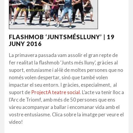
FLASHMOB ‘JUNTSMÉSLLUNY’ | 19
JUNY 2016
La primavera passada vam assolir el gran repte de
fer realitat la flashmob ‘Junts més lluny’, gràcies al
suport, entusiasme i al·lè de moltes persones que no
només volen despertar, sinó que també volen
impactar el seu entorn. I gràcies, especialment, al
suport de
ProjectA teatre social
. L’acte va tenir lloc a
l’Arc de Triomf, amb més de 50 persones que ens
vàreu acompanyar a ballar i encomanar vida amb el
vostre entusiasme. Clica sobre la imatge per veure el
vídeo!