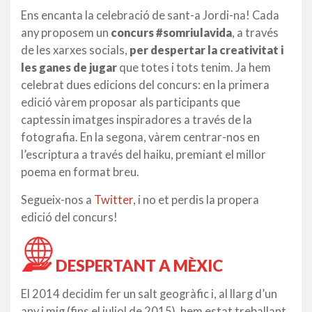
Ens encanta la celebració de sant-a Jordi-na! Cada
any proposem un
concurs #somriulavida
, a través
de les xarxes socials,
per despertar la creativitat i
les ganes de jugar
que totes i tots tenim. Ja hem
celebrat dues edicions del concurs: en la primera
edició vàrem proposar als participants que
captessin imatges inspiradores a través de la
fotografia. En la segona, vàrem centrar-nos en
l’escriptura a través del haiku, premiant el millor
poema en format breu.
Segueix-nos a
Twitter
, i no et perdis la propera
edició del concurs!
DESPERTANT A MÈXIC
El 2014 decidim fer un salt geogràfic i, al llarg d’un
any i mig (fins el juliol de 2015), hem estat treballant