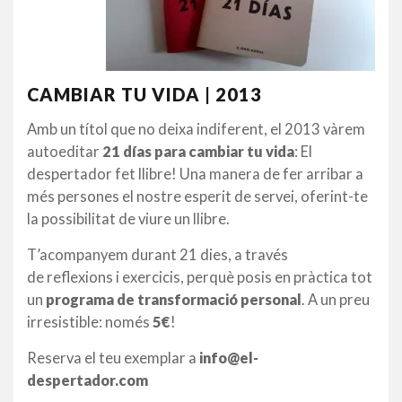
CAMBIAR TU VIDA | 2013
Amb un títol que no deixa indiferent, el 2013 vàrem
autoeditar
21 días para cambiar tu vida
: El
despertador fet llibre! Una manera de fer arribar a
més persones el nostre esperit de servei, oferint-te
la possibilitat de viure un llibre.
T’acompanyem durant 21 dies, a través
de reflexions i exercicis, perquè posis en pràctica tot
un
programa de transformació personal
. A un preu
irresistible: només
5€
!
Reserva el teu exemplar a
info@el-
despertador.com