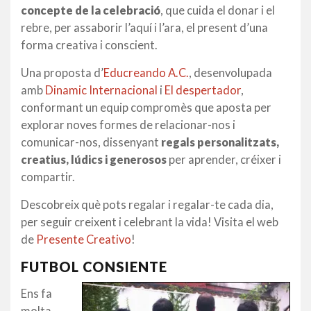
concepte de la celebració
, que cuida el donar i el
rebre, per assaborir l’aquí i l’ara, el present d’una
forma creativa i conscient.
Una proposta d’
Educreando A.C.
, desenvolupada
amb
Dinamic Internacional
i
El despertador
,
conformant un equip compromès que aposta per
explorar noves formes de relacionar-nos i
comunicar-nos, dissenyant
regals personalitzats,
creatius, lúdics i generosos
per aprender, créixer i
compartir.
Descobreix què pots regalar i regalar-te cada dia,
per seguir creixent i celebrant la vida! Visita el web
de
Presente Creativo
!
FUTBOL CONSIENTE
Ens fa
molta