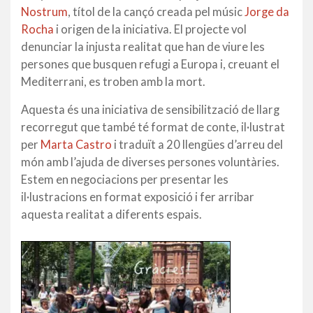
Nostrum
, títol de la cançó creada pel músic
Jorge da
Rocha
i origen de la iniciativa. El projecte vol
denunciar la injusta realitat que han de viure les
persones que busquen refugi a Europa i, creuant el
Mediterrani, es troben amb la mort.
Aquesta és una iniciativa de sensibilització de llarg
recorregut que també té format de conte, il·lustrat
per
Marta Castro
i traduït a 20 llengües d’arreu del
món amb l’ajuda de diverses persones voluntàries.
Estem en negociacions per presentar les
il·lustracions en format exposició i fer arribar
aquesta realitat a diferents espais.