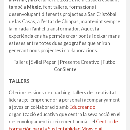
també a
Mèxic
, fent tallers, formacions i
desenvolupant diferents projectes a San Cristóbal
de las Casas, a l’estat de Chiapas, mantenint sempre
la mirada i l’anhel transformador. Aquesta
experiència ens ha permès crear ponts i deixar mans
esteses entre totes dues geografies que aniran
generant nous projectes i col·laboracions.
Tallers | Svilel Pepen | Presente Creativo | Futbol
ConSiente
TALLERS
Oferim sessions de coaching, tallers de creativitat,
lideratge, emprenedoria personal i acompanyament
a joves en col·laboració amb
Educreando
,
organització educativa que centra la seva acció en el
desenvolupament i creixement humà, i el
Centro de
Formación para la Sustentablidad Moxviquil
.