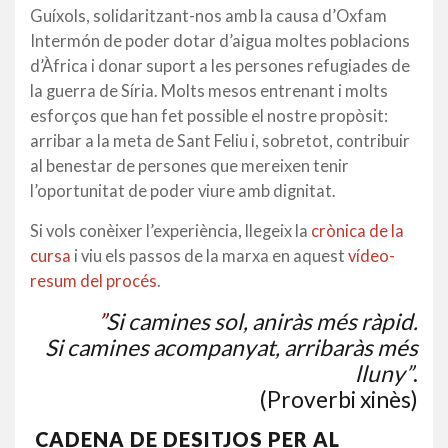
Guíxols, solidaritzant-nos amb la causa d’Oxfam
Intermón de poder dotar d’aigua moltes poblacions
d’Àfrica i donar suport a les persones refugiades de
la guerra de Síria. Molts mesos entrenant i molts
esforços que han fet possible el nostre propòsit:
arribar a la meta de Sant Feliu i, sobretot, contribuir
al benestar de persones que mereixen tenir
l’oportunitat de poder viure amb dignitat.
Si vols conèixer l’experiència, llegeix la
crònica de la
cursa
i viu els passos de la marxa en aquest
vídeo-
resum del procés
.
”
Si camines sol, aniràs més ràpid.
Si camines acompanyat, arribaràs més
lluny
”
.
(Proverbi xinès)
CADENA DE DESITJOS PER AL