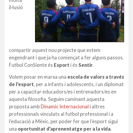
il·lusió
compartir aquest nou projecte que estem
engendrant i que ja ha començat a fer alguns passos.
Futbol ConSiente és
Esport
i és
Sentir
.
Volem posar en marxa una
escola de valors a través
de l’esport
, per a infants i adolescents, i un diplomat
per a capacitar educadors/es i entrenadors/es en
aquesta filosofia. Seguim caminant aquesta
proposta amb
Dinamic Internacional
i altres
professionals vinculats al futbol professional i a
l’educació a Mèxic, per poder fer que l’esport sigui
una
oportunitat d’aprenentatge per a la vida
.