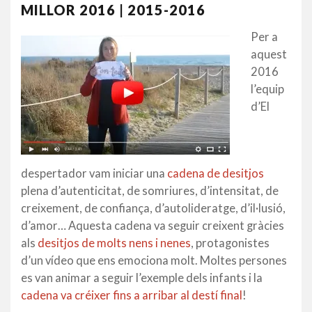
MILLOR 2016 | 2015-2016
Per a
aquest
2016
l’equip
d’El
despertador vam iniciar una
cadena de desitjos
plena d’autenticitat, de somriures, d’intensitat, de
creixement, de confiança, d’autolideratge, d’il·lusió,
d’amor… Aquesta cadena va seguir creixent gràcies
als
desitjos de molts nens i nenes
, protagonistes
d’un vídeo que ens emociona molt. Moltes persones
es van animar a seguir l’exemple dels infants i la
cadena va créixer fins a arribar al destí final
!