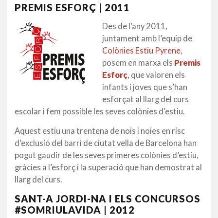
PREMIS ESFORÇ | 2011
Des de l’any 2011,
juntament amb l’equip de
Colònies Estiu Pyrene
,
posem en marxa els
Premis
Esforç
, que valoren els
infants i joves que s’han
esforçat al llarg del curs
escolar i fem possible les seves colònies d’estiu.
Aquest estiu una trentena de nois i noies en risc
d’exclusió del barri de ciutat vella de Barcelona han
pogut gaudir de les seves primeres colònies d’estiu,
gràcies a l’esforç i la superació que han demostrat al
llarg del curs.
SANT-A JORDI-NA I ELS C
ONCURSOS
#SOMRIULAVIDA | 2012