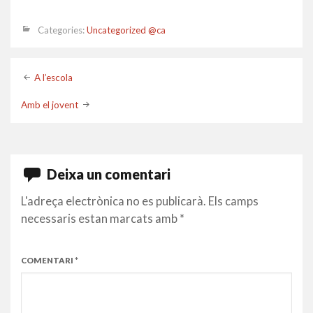
Categories:
Uncategorized @ca
Post
A l’escola
navigation
Amb el jovent
Deixa un comentari
L'adreça electrònica no es publicarà.
Els camps
necessaris estan marcats amb
*
COMENTARI
*