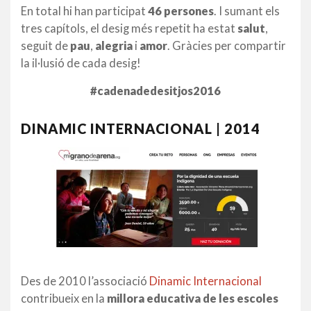
En total hi han participat
46 persones
. I sumant els
tres capítols, el desig més repetit ha estat
salut
,
seguit de
pau
,
alegria
i
amor
. Gràcies per compartir
la il·lusió de cada desig!
#cadenadedesitjos2016
DINAMIC INTERNACIONAL | 2014
Des de 2010 l’associació
Dinamic Internacional
contribueix en la
millora educativa de les escoles