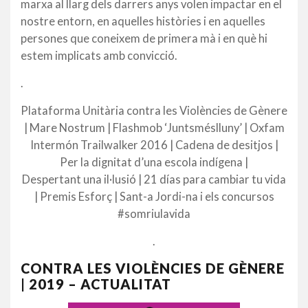
marxa al llarg dels darrers anys volen impactar en el
nostre entorn, en aquelles històries i en aquelles
persones que coneixem de primera mà i en què hi
estem implicats amb convicció.
.
Plataforma Unitària contra les Violències de Gènere
| Mare Nostrum | Flashmob ‘Juntsméslluny’ | Oxfam
Intermón Trailwalker 2016 | Cadena de desitjos |
Per la dignitat d’una escola indígena |
Despertant una il·lusió | 21 días para cambiar tu vida
| Premis Esforç | Sant-a Jordi-na i els concursos
#somriulavida
.
CONTRA LES VIOLÈNCIES DE GÈNERE
| 2019 – ACTUALITAT