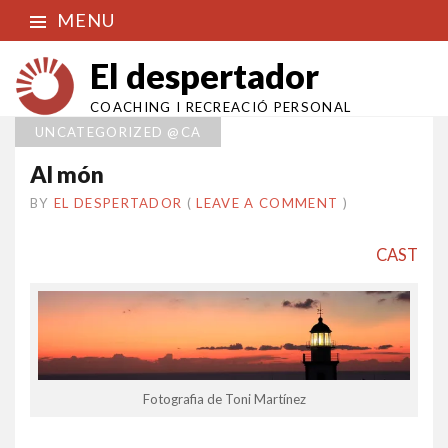
MENU
El despertador
COACHING I RECREACIÓ PERSONAL
UNCATEGORIZED @CA
Al món
BY
EL DESPERTADOR
ON
23
•
(
LEAVE A COMMENT
)
JULIOL
2014
CAST
Fotografia de Toni Martínez