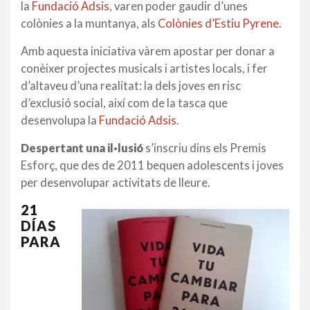
la
Fundació Adsis
, varen poder gaudir d’unes
colònies a la muntanya, als
Colònies d’Estiu Pyrene
.
Amb aquesta iniciativa vàrem apostar per donar a
conèixer projectes musicals i artistes locals, i fer
d’altaveu d’una realitat: la dels joves en risc
d’exclusió social, així com de la tasca que
desenvolupa la
Fundació Adsis
.
Despertant una il·lusió
s’inscriu dins els Premis
Esforç, que des de 2011 bequen adolescents i joves
per desenvolupar activitats de lleure.
21
DÍAS
PARA