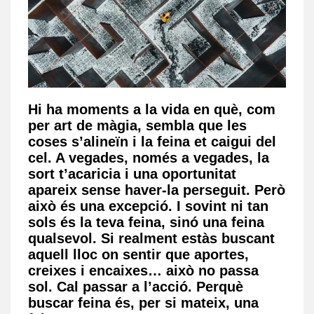
Hi ha moments a la vida en què, com
per art de màgia, sembla que les
coses s’alineïn i la feina et caigui del
cel. A vegades, només a vegades, la
sort t’acaricia i una oportunitat
apareix sense haver-la perseguit. Però
això és una excepció. I sovint ni tan
sols és la teva feina, sinó una feina
qualsevol. Si realment estàs buscant
aquell lloc on sentir que aportes,
creixes i encaixes… això no passa
sol. Cal passar a l’acció.
Perquè
buscar feina és, per si mateix, una