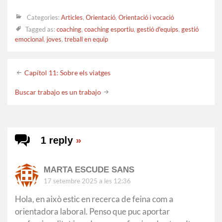
Categories:
Articles
,
Orientació
,
Orientació i vocació
Tagged as:
coaching
,
coaching esportiu
,
gestió d'equips
,
gestió
emocional
,
joves
,
treball en equip
Post
Capítol 11: Sobre els viatges
navigation
Buscar trabajo es un trabajo
1 reply
»
MARTA ESCUDE SANS
17 setembre 2025 a les 12:36
Hola, en això estic en recerca de feina com a
orientadora laboral. Penso que puc aportar