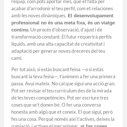
l’equip, com pots aportar més, què et falta per
acabar d’arrodonir el teu perfil, com et relaciones
amb les noves dinàmiques.
El desenvolupament
professional no és una meta fixa, és un viatge
. Un procés d’observació, d’ajust i de
continu
transformació constant. El futur requerirà perfils
líquids, amb una alta capacitat de creativitat i
adaptació per generar noves dreceres del teu
camí.
Per tot això, si estàs buscant feina —o si estàs
buscant la teva feina—, t’animem a fer una primera
passa. Avui mateix. No cal que sigui una acció gran.
Pot ser revisar el teu currículum des de la mirada
de les teves competències. Pot ser escriure tres
coses que se’t donen bé. O fer una conversa
honesta amb algú que et coneix. El que sigui, però
fes una cosa. Perquè només així t’actives, deixes la
rumiació, i actives el mecanisme:
si fas coses,