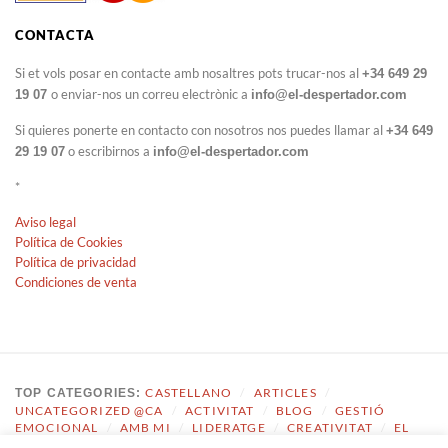
CONTACTA
Si et vols posar en contacte amb nosaltres pots trucar-nos al
+34 649 29
o enviar-nos un correu electrònic a
19 07
info@el-despertador.com
Si quieres ponerte en contacto con nosotros nos puedes llamar al
+34 649
o escribirnos a
29 19 07
info@el-despertador.com
*
Aviso legal
Política de Cookies
Política de privacidad
Condiciones de venta
CASTELLANO
/
ARTICLES
/
TOP CATEGORIES:
UNCATEGORIZED @CA
/
ACTIVITAT
/
BLOG
/
GESTIÓ
EMOCIONAL
/
AMB MI
/
LIDERATGE
/
CREATIVITAT
/
EL
DESPERTADOR