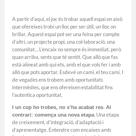
A partir d’aquí, el joc és trobar aquell espai on això
que ofereixes trobi un lloc per ser útil, un lloc on
brillar. Aquest espai pot ser una feina per compte
d’altri, un projecte propi, una col·laboració, una
comunitat… L’encaix no sempre és immediat, però
quan arriba, sents que té sentit. Que allò que fas
està alineat amb qui ets, amb el que vols fer i amb
allò que pots aportar. Esdevé un camí, el teu camí. I
de vegades ens trobem amb oportunitats
intermèdies, que ens ofereixen estabilitat fins
l’autentica oportunitat.
I un cop ho trobes, no s’ha acabat res. Al
. Una etapa
contrari: comença una nova etapa
de creixement, d’integració, d’adaptació i
d’aprenentatge. Entendre com encaixes amb