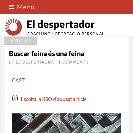
Menu
El despertador
COACHING I RECREACIÓ PERSONAL
ARTICLES
Buscar feina és una feina
BY
EL DESPERTADOR
ON
26
•
(
1 COMMENT
)
AGOST
2025
CAST
Escolta la BSO d’aquest article