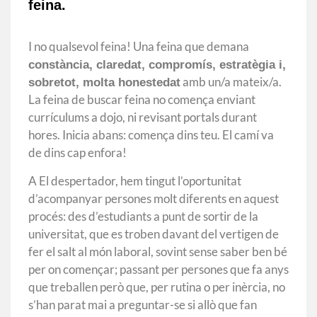
feina.
I no qualsevol feina! Una feina que demana
constància, claredat, compromís, estratègia i,
amb un/a mateix/a.
sobretot, molta honestedat
La feina de buscar feina no comença enviant
currículums a dojo, ni revisant portals durant
hores. Inicia abans: comença dins teu. El camí va
de dins cap enfora!
A El despertador, hem tingut l’oportunitat
d’acompanyar persones molt diferents en aquest
procés: des d’estudiants a punt de sortir de la
universitat, que es troben davant del vertigen de
fer el salt al món laboral, sovint sense saber ben bé
per on començar; passant per persones que fa anys
que treballen però que, per rutina o per inèrcia, no
s’han parat mai a preguntar-se si allò que fan