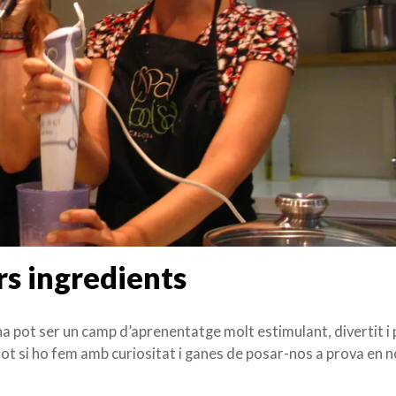
rs ingredients
na pot ser un camp d’aprenentatge molt estimulant, divertit i 
ot si ho fem amb curiositat i ganes de posar-nos a prova en 