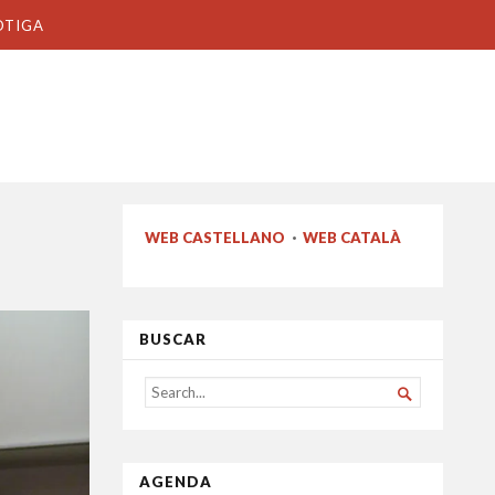
OTIGA
WEB CASTELLANO
·
WEB CATALÀ
BUSCAR
SEARCH

FOR...
AGENDA