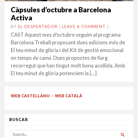
Càpsules d’octubre a Barcelona
Activa
BY
EL DESPERTADOR
ON
29
•
(
LEAVE A COMMENT
)
SETEMBRE
CAST Aquest mes d’octubre seguim al programa
2014
Barcelona Treball proposant dues edicions més de
El teu minut de glòria i del Kit de gestió emocional
en temps de canvi. Dues propostes de llarg
recorregut que han tingut molt bona acollida. Amb
El teu minut de glòria potenciem la […]
WEB CASTELLANO
·
WEB CATALÀ
BUSCAR
SEARCH
