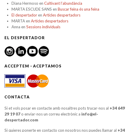
Diana Hermoso
en
Cultivant l’abundància
MARTA ESCUDE SANS
en
Buscar feina és una feina
El despertador
en
Articles despertadors
MARTA
en
Articles despertadors
Anna
en
Sessions individuals
EL DESPERTADOR
ACCEPTEM · ACEPTAMOS
CONTACTA
Si et vols posar en contacte amb nosaltres pots trucar-nos al
+34 649
29 19 07
o enviar-nos un correu electrònic a
info@el-
despertador.com
Si quieres ponerte en contacto con nosotros nos puedes llamar al
+34