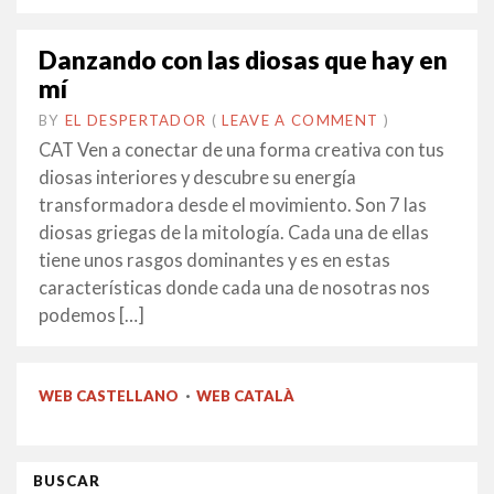
Danzando con las diosas que hay en
mí
BY
EL DESPERTADOR
ON
25
•
(
LEAVE A COMMENT
)
NOVEMBRE
CAT Ven a conectar de una forma creativa con tus
2014
diosas interiores y descubre su energía
transformadora desde el movimiento. Son 7 las
diosas griegas de la mitología. Cada una de ellas
tiene unos rasgos dominantes y es en estas
características donde cada una de nosotras nos
podemos […]
WEB CASTELLANO
·
WEB CATALÀ
BUSCAR