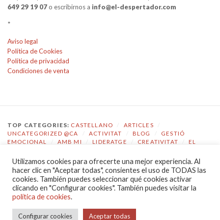
649 29 19 07
o escribirnos a
info@el-despertador.com
*
Aviso legal
Política de Cookies
Política de privacidad
Condiciones de venta
TOP CATEGORIES:
CASTELLANO
/
ARTICLES
/
UNCATEGORIZED @CA
/
ACTIVITAT
/
BLOG
/
GESTIÓ
EMOCIONAL
/
AMB MI
/
LIDERATGE
/
CREATIVITAT
/
EL
DESPERTADOR
Utilizamos cookies para ofrecerte una mejor experiencia. Al
TOP TAGS:
COACHING
/
GESTIÓ EMOCIONAL
/
ECOLOGIA
hacer clic en "Aceptar todas", consientes el uso de TODAS las
EMOCIONAL
/
EL DESPERTADOR
/
CONSCIÈNCIA
/
cookies. También puedes seleccionar qué cookies activar
AUTOCONEIXEMENT
/
JOVES
/
COMPETÈNCIES
/
clicando en "Configurar cookies". También puedes visitar la
COMUNICACIÓ
/
LIDERATGE
política de cookies
.
POLÍTICA DE PRIVACIDAD
|
PROUDLY POWERED BY WORDPRESS
Configurar cookies
Aceptar todas
|
THEME: CHRONICLE BY
PRO THEME DESIGN
.