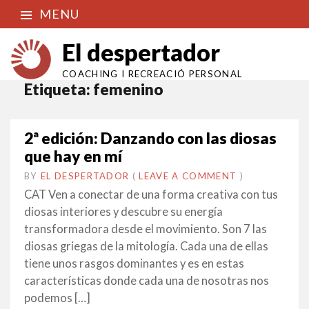
MENU
El despertador
COACHING I RECREACIÓ PERSONAL
Etiqueta:
femenino
2ª edición: Danzando con las diosas
que hay en mí
BY
EL DESPERTADOR
ON
1
•
(
LEAVE A COMMENT
)
AGOST
CAT Ven a conectar de una forma creativa con tus
2015
diosas interiores y descubre su energía
transformadora desde el movimiento. Son 7 las
diosas griegas de la mitología. Cada una de ellas
tiene unos rasgos dominantes y es en estas
características donde cada una de nosotras nos
podemos […]