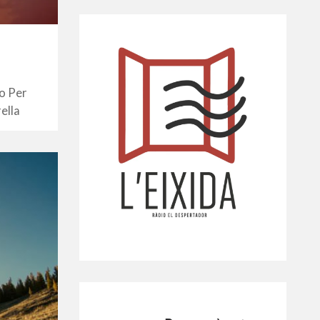
to Per
ella