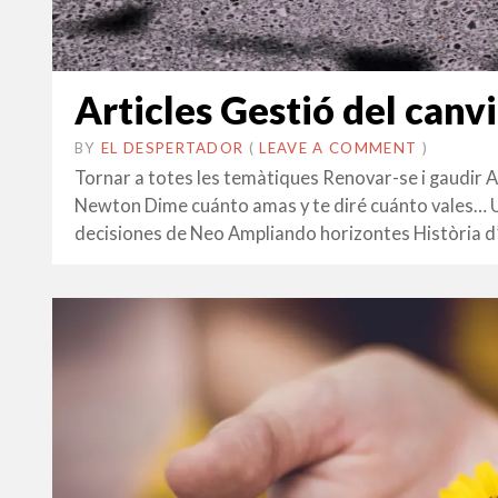
Articles Gestió del canvi
BY
EL DESPERTADOR
ON
27
•
(
LEAVE A COMMENT
)
FEBRER
Tornar a totes les temàtiques Renovar-se i gaudir Ap
2024
Newton Dime cuánto amas y te diré cuánto vales… U
decisiones de Neo Ampliando horizontes Història d