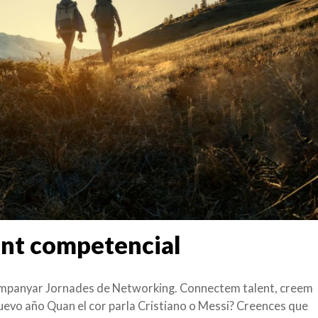
nt competencial
acompanyar Jornades de Networking. Connectem talent, creem
nuevo año Quan el cor parla Cristiano o Messi? Creences que