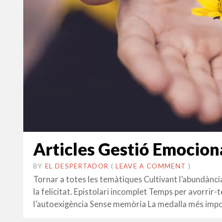
Articles Gestió Emocion
BY
EL DESPERTADOR
ON
27
•
(
LEAVE A COMMENT
)
FEBRER
Tornar a totes les temàtiques Cultivant l’abundànci
2024
la felicitat. Epistolari incomplet Temps per avorrir-
l’autoexigència Sense memòria La medalla més imp