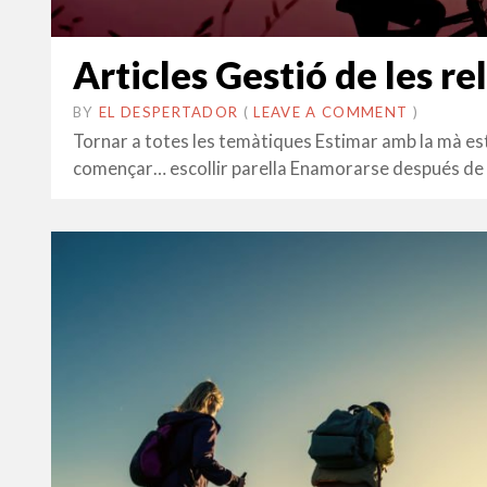
Articles Gestió de les re
BY
EL DESPERTADOR
ON
27
•
(
LEAVE A COMMENT
)
FEBRER
Tornar a totes les temàtiques Estimar amb la mà es
2024
començar… escollir parella Enamorarse después de u