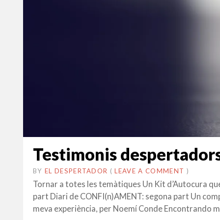
Testimonis despertador
BY
EL DESPERTADOR
ON
27
•
(
LEAVE A COMMENT
)
FEBRER
Tornar a totes les temàtiques Un Kit d’Autocura 
2024
part Diari de CONFI(n)AMENT: segona part Un compr
meva experiència, per Noemí Conde Encontrando mi h