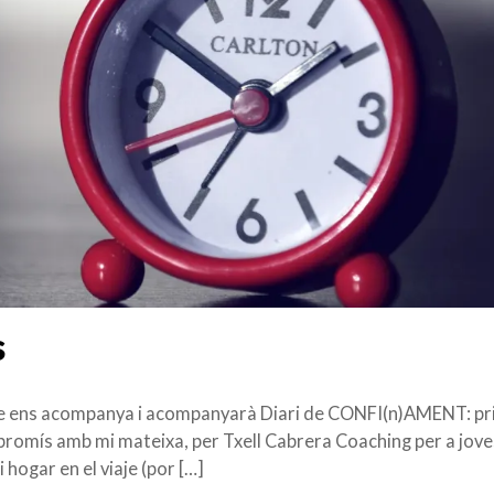
s
que ens acompanya i acompanyarà Diari de CONFI(n)AMENT: p
omís amb mi mateixa, per Txell Cabrera Coaching per a joves
ogar en el viaje (por […]