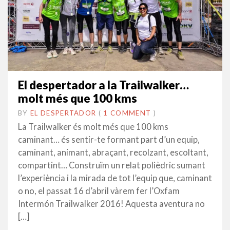
El despertador a la Trailwalker…
molt més que 100 kms
BY
EL DESPERTADOR
ON
21
•
(
1 COMMENT
)
ABRIL
La Trailwalker és molt més que 100 kms
2016
caminant… és sentir-te formant part d’un equip,
caminant, animant, abraçant, recolzant, escoltant,
compartint… Construïm un relat polièdric sumant
l’experiència i la mirada de tot l’equip que, caminant
o no, el passat 16 d’abril vàrem fer l’Oxfam
Intermón Trailwalker 2016! Aquesta aventura no
[…]