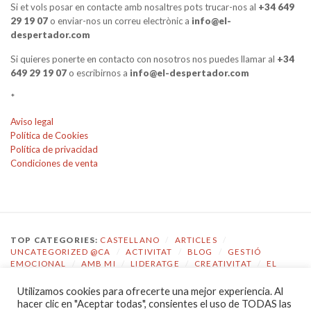
Si et vols posar en contacte amb nosaltres pots trucar-nos al
+34 649
29 19 07
o enviar-nos un correu electrònic a
info@el-
despertador.com
Si quieres ponerte en contacto con nosotros nos puedes llamar al
+34
649 29 19 07
o escribirnos a
info@el-despertador.com
*
Aviso legal
Política de Cookies
Política de privacidad
Condiciones de venta
TOP CATEGORIES:
CASTELLANO
/
ARTICLES
/
UNCATEGORIZED @CA
/
ACTIVITAT
/
BLOG
/
GESTIÓ
EMOCIONAL
/
AMB MI
/
LIDERATGE
/
CREATIVITAT
/
EL
DESPERTADOR
Utilizamos cookies para ofrecerte una mejor experiencia. Al
TOP TAGS:
COACHING
/
GESTIÓ EMOCIONAL
/
ECOLOGIA
hacer clic en "Aceptar todas", consientes el uso de TODAS las
EMOCIONAL
/
EL DESPERTADOR
/
CONSCIÈNCIA
/