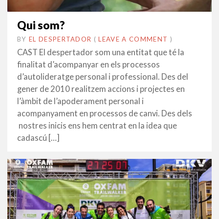
Qui som?
BY
EL DESPERTADOR
ON
13
•
(
LEAVE A COMMENT
)
GENER
CAST El despertador som una entitat que té la
2023
finalitat d’acompanyar en els processos
d’autolideratge personal i professional. Des del
gener de 2010 realitzem accions i projectes en
l’àmbit de l’apoderament personal i
acompanyament en processos de canvi. Des dels
nostres inicis ens hem centrat en la idea que
cadascú […]