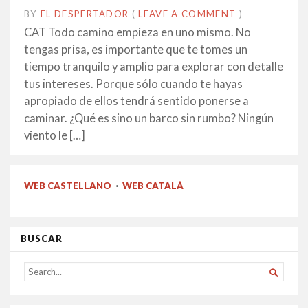
BY
EL DESPERTADOR
ON
6
•
(
LEAVE A COMMENT
)
FEBRER
CAT Todo camino empieza en uno mismo. No
2014
tengas prisa, es importante que te tomes un
tiempo tranquilo y amplio para explorar con detalle
tus intereses. Porque sólo cuando te hayas
apropiado de ellos tendrá sentido ponerse a
caminar. ¿Qué es sino un barco sin rumbo? Ningún
viento le […]
WEB CASTELLANO
·
WEB CATALÀ
BUSCAR
SEARCH

FOR...