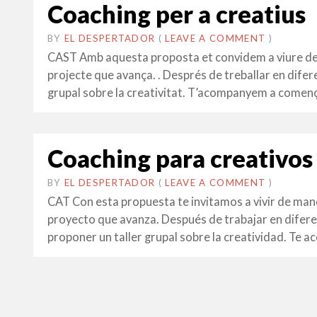
Coaching per a creatius
BY
EL DESPERTADOR
ON
1
•
(
LEAVE A COMMENT
)
SETEMBRE
CAST Amb aquesta proposta et convidem a viure de ma
2014
projecte que avança. . Després de treballar en difere
grupal sobre la creativitat. T’acompanyem a començ
Coaching para creativos
BY
EL DESPERTADOR
ON
6
•
(
LEAVE A COMMENT
)
FEBRER
CAT Con esta propuesta te invitamos a vivir de mane
2014
proyecto que avanza. Después de trabajar en difere
proponer un taller grupal sobre la creatividad. Te