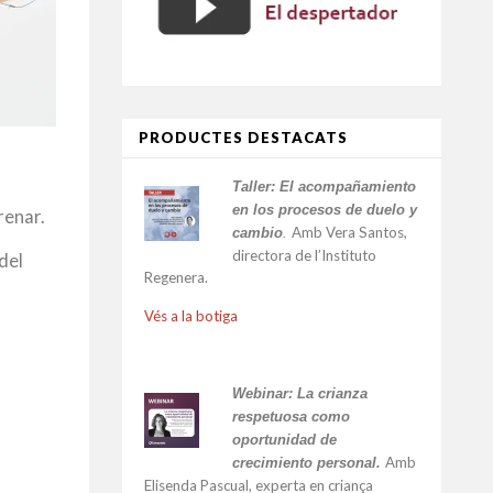
PRODUCTES DESTACATS
Taller:
El acompañamiento
en los procesos de duelo y
renar.
Amb Vera Santos,
cambio
.
directora de l’Instituto
del
Regenera.
Vés a la botiga
Webinar: La crianza
respetuosa como
oportunidad de
Amb
crecimiento personal.
Elisenda Pascual, experta en criança