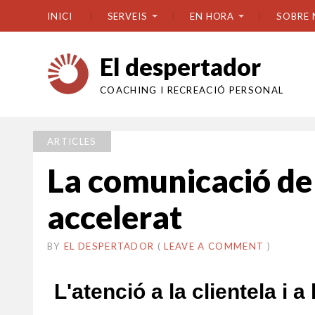
INICI
SERVEIS
EN HORA
SOBRE 
El despertador
COACHING I RECREACIÓ PERSONAL
ARTICLES
La comunicació de
accelerat
BY
EL DESPERTADOR
ON
10
•
(
LEAVE A COMMENT
)
MARÇ
2026
L'atenció a la clientela i 