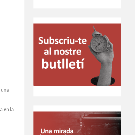
 una
a en la