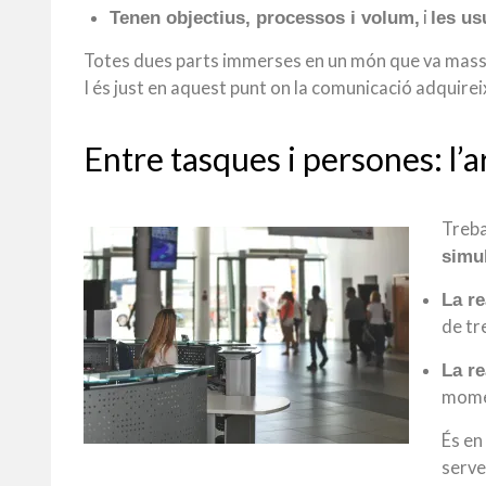
i
Tenen objectius, processos i volum,
les us
Totes dues parts immerses en un món que va mass
I és just en aquest punt on la comunicació adquirei
Entre tasques i persones: l’a
Treba
simul
La re
de tre
La re
momen
És en
serve