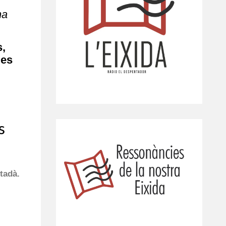
na
s,
ues
s
tadà.