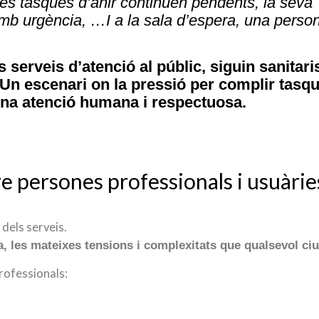
 les tasques d’ahir continuen pendents, la seva
b urgència, …I a la sala d’espera, una perso
serveis d’atenció al públic, siguin sanitari
 Un escenari on la pressió per complir tasq
una atenció humana i respectuosa.
e persones professionals i usuàrie
dels serveis.
a, les mateixes tensions i complexitats que qualsevol ciu
rofessionals: