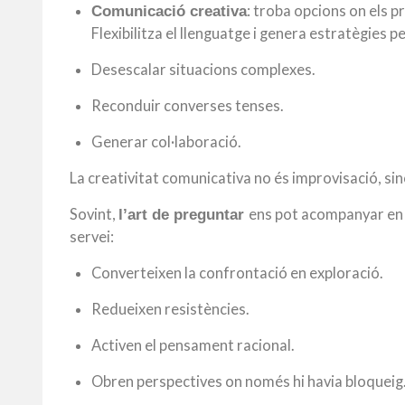
: troba opcions on els 
Comunicació creativa
Flexibilitza el llenguatge i genera estratègies pe
Desescalar situacions complexes.
Reconduir converses tenses.
Generar col·laboració.
La creativitat comunicativa no és improvisació, s
Sovint,
en
s pot acompanyar en a
l’art de preguntar
servei:
Converteixen la confrontació en exploració.
Redueixen resistències.
Activen el pensament racional.
Obren perspectives on només hi havia bloqueig