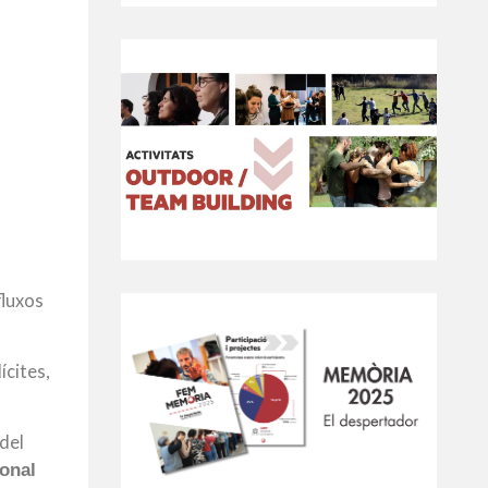
fluxos
ícites,
 del
ional