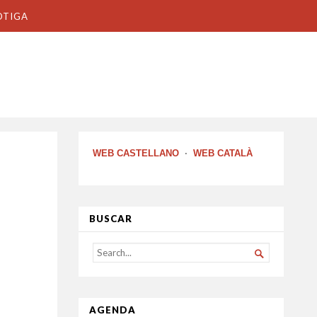
OTIGA
WEB CASTELLANO
·
WEB CATALÀ
BUSCAR
SEARCH

FOR...
AGENDA