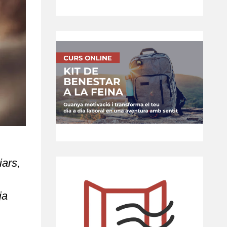
iars,
ja