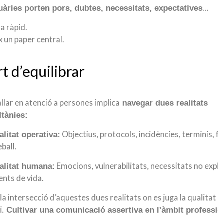
…
uàries porten pors, dubtes, necessitats, expectatives
a ràpid.
x un paper central.
rt d’equilibrar
llar en atenció a persones implica
navegar dues realitats
tànies:
Objectius, protocols, incidències, terminis, 
alitat operativa:
ball.
Emocions, vulnerabilitats, necessitats no expl
alitat humana:
ts de vida.
 la intersecció d’aquestes dues realitats on es juga la qualitat
i.
Cultivar una comunicació assertiva en l’àmbit profess