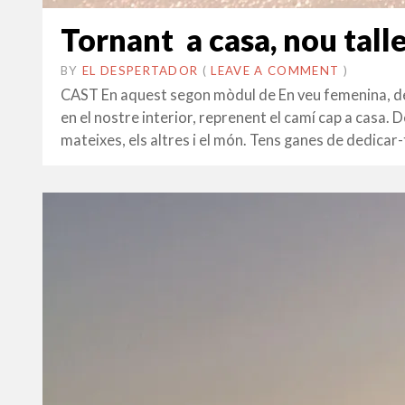
Tornant a casa, nou talle
BY
EL DESPERTADOR
ON
29
•
(
LEAVE A COMMENT
)
SETEMBRE
CAST En aquest segon mòdul de En veu femenina, de
2014
en el nostre interior, reprenent el camí cap a cas
mateixes, els altres i el món. Tens ganes de dedicar