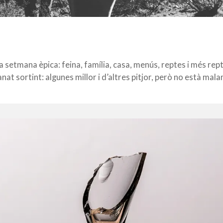
 setmana èpica: feina, família, casa, menús, reptes i més rep
at sortint: algunes millor i d’altres pitjor, però no està ma