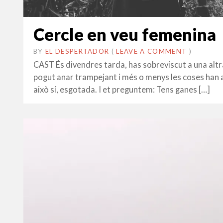
Cercle en veu femenina
BY
EL DESPERTADOR
ON
10
•
(
LEAVE A COMMENT
)
DESEMBRE
CAST És divendres tarda, has sobreviscut a una altra
2017
pogut anar trampejant i més o menys les coses han an
això sí, esgotada. I et preguntem: Tens ganes […]