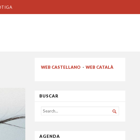
OTIGA
WEB CASTELLANO
·
WEB CATALÀ
BUSCAR
SEARCH

FOR...
AGENDA