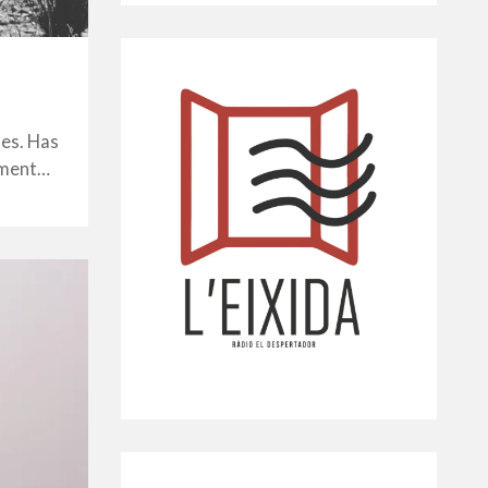
tes. Has
lament…