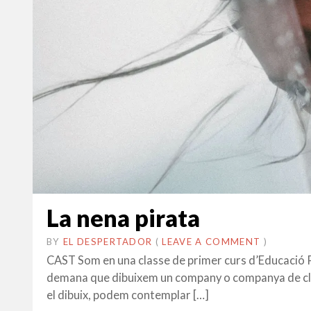
La nena pirata
BY
EL DESPERTADOR
ON
26
•
(
LEAVE A COMMENT
)
SETEMBRE
CAST Som en una classe de primer curs d’Educació Pr
2018
demana que dibuixem un company o companya de class
el dibuix, podem contemplar […]