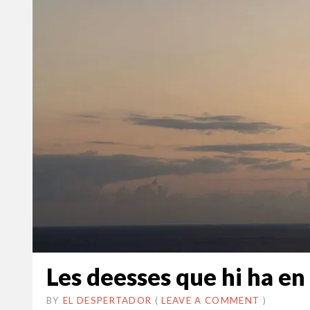
Les deesses que hi ha en
BY
EL DESPERTADOR
ON
3
•
(
LEAVE A COMMENT
)