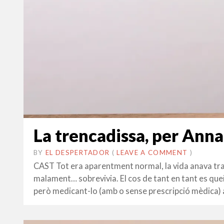
La trencadissa, per Anna
BY
EL DESPERTADOR
ON
6
•
(
LEAVE A COMMENT
)
MARÇ
CAST Tot era aparentment normal, la vida anava trans
2017
malament… sobrevivia. El cos de tant en tant es quei
però medicant-lo (amb o sense prescripció mèdica)