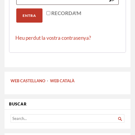
RECORDA'M
ENTRA
Heu perdut la vostra contrasenya?
WEB CASTELLANO
·
WEB CATALÀ
BUSCAR
SEARCH

FOR...