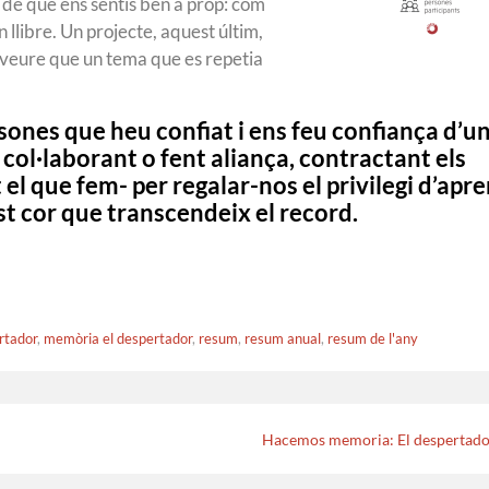
de què ens sentis ben a prop: com
n llibre. Un projecte, aquest últim,
 veure que un tema que es repetia
rsones que heu confiat i ens feu confiança d’u
 col·laborant o fent aliança, contractant els
 el que fem- per regalar-nos el privilegi d’apr
st cor que transcendeix el record.
rtador
,
memòria el despertador
,
resum
,
resum anual
,
resum de l'any
Hacemos memoria: El despertad