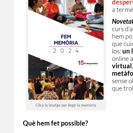
desper
a terme
Novetat
curs d’a
hem posa
que cui
los:
un l
online 
virtual
metàfo
sense o
que tro
Clica la imatge per llegir la memòria
Què hem fet possible?