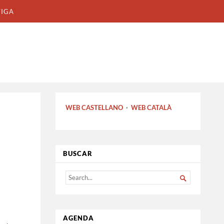
TIGA
WEB CASTELLANO
·
WEB CATALÀ
BUSCAR
SEARCH

FOR...
AGENDA