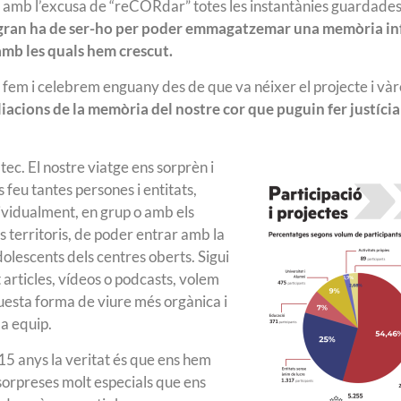
a, amb l’excusa de “reCORdar” totes les instantànies guardades
gran ha de ser-ho per poder emmagatzemar una memòria inf
amb les quals hem crescut.
ue fem i celebrem enguany des de que va néixer el projecte i và
iacions de la memòria del nostre cor que puguin fer justícia
ec. El nostre viatge ens sorprèn i
 feu tantes persones i entitats,
vidualment, en grup o amb els
 territoris, de poder entrar amb la
adolescents dels centres oberts. Sigui
 articles, vídeos o podcasts, volem
uesta forma de viure més orgànica i
a equip.
15 anys la veritat és que ens hem
sorpreses molt especials que ens