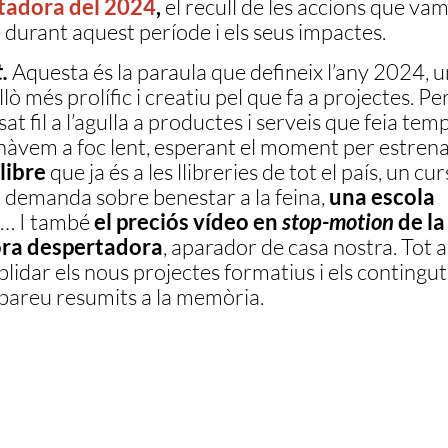
tadora del 2024
,
el recull de les accions que va
 durant aquest període i els seus impactes.
.
Aquesta és la paraula que defineix l’any 2024, u
llò més prolífic i creatiu pel que fa a projectes. Per 
t fil a l’agulla a productes i serveis que feia tem
nàvem a foc lent, esperant el moment per estrena
libre
que ja és a les llibreries de tot el país, un cur
a demanda sobre benestar a la feina,
una escola
,… I també
el preciós vídeo en
stop-motion
de la
ra despertadora
, aparador de casa nostra. Tot a
blidar els nous projectes formatius i els contingut
bareu resumits a la memòria.