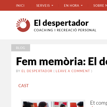
INICI
SERVEIS
EN HORA
SOBRE 
El despertador
COACHING I RECREACIÓ PERSONAL
BLOG
Fem memòria: El d
BY
EL DESPERTADOR
ON
10
•
(
LEAVE A COMMENT
)
JUNY
2025
CAST
Et comp