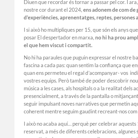
Diuen que recordar és tornar a passar pel cor. I ar
nostre cor durant el 2024,
ens adonem de com de 
d’experiències, aprenentatges, reptes, persones 
I si això ho multipliques per 15, que són els anys q
posar El despertador en marxa,
no hi ha prou ampl
el que hem viscut i compartit.
No hi ha paraules que puguin expressar el nostre bat
fascina a cada pas: quan sentim la confiança que ens
quan ens permeteu el regal d’acompanyar- vos indi
vostres equips. Però també de poder descobrir nous
música a les cases, als hospitals o a la realitat dels 
presencialment, a través de la pantalla o mitjançant
seguir impulsant noves narratives que permetin aq
coherent mentre seguim gaudint recreant-nos com 
I això no acaba aquí… perquè per celebrar aquests 
reservat, a més de diferents celebracions, algunes 