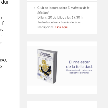
m dur
Club de lectura sobre
El malestar de la
felicidad
n
Dilluns, 20 de juliol, a les 19.30 h
fi,
Trobada online a través de Zoom.
Inscripcions:
clica aquí
ps
r-
s
ixò,
s