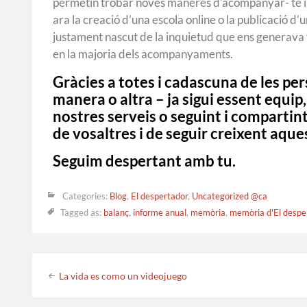
permetin trobar noves maneres d’acompanyar- te i 
ara la creació d’una escola online o la publicació d’u
justament nascut de la inquietud que ens generava
en la majoria dels acompanyaments.
Gràcies a totes i cadascuna de les pe
manera o altra – ja sigui essent equip,
nostres serveis o seguint i compartint
de vosaltres i de seguir creixent aque
Seguim despertant amb tu.
Categories:
Blog
,
El despertador
,
Uncategorized @ca
Tagged as:
balanç
,
informe anual
,
memòria
,
memòria d'El despe
Post
La vida es como un videojuego