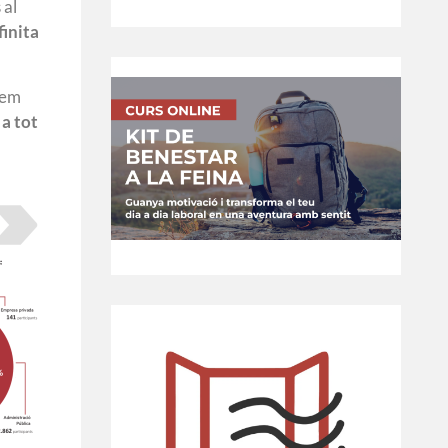
 al
inita
rem
 a tot