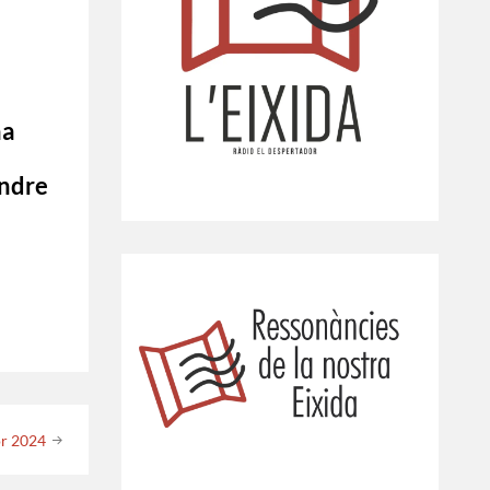
na
endre
or 2024