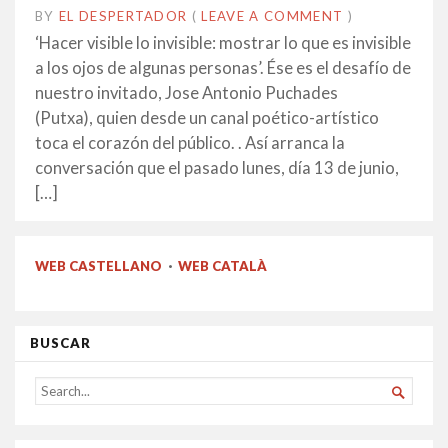
BY
EL DESPERTADOR
ON
15
•
(
LEAVE A COMMENT
)
JUNY
‘Hacer visible lo invisible: mostrar lo que es invisible
2016
a los ojos de algunas personas’. Ése es el desafío de
nuestro invitado, Jose Antonio Puchades
(Putxa), quien desde un canal poético-artístico
toca el corazón del público. . Así arranca la
conversación que el pasado lunes, día 13 de junio,
[…]
WEB CASTELLANO
·
WEB CATALÀ
BUSCAR
SEARCH

FOR...