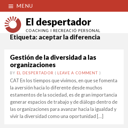
MENU
El despertador
COACHING I RECREACIÓ PERSONAL
Etiqueta:
aceptar la diferencia
Gestión de la diversidad a las
organizaciones
BY
EL DESPERTADOR
ON
29
•
(
LEAVE A COMMENT
)
MARÇ
CAT En los tiempos que vivimos, en que se fomenta
2019
la aversión hacia lo diferente desde muchos
estamentos de la sociedad, es de gran importancia
generar espacios de trabajo y de diálogo dentro de
las organizaciones para avanzar hacia la igualdad y
vivir la diversidad como una oportunidad […]