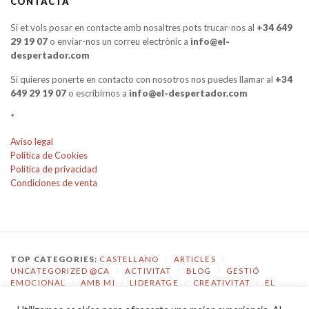
CONTACTA
Si et vols posar en contacte amb nosaltres pots trucar-nos al
+34 649
29 19 07
o enviar-nos un correu electrònic a
info@el-
despertador.com
Si quieres ponerte en contacto con nosotros nos puedes llamar al
+34
649 29 19 07
o escribirnos a
info@el-despertador.com
*
Aviso legal
Política de Cookies
Política de privacidad
Condiciones de venta
TOP CATEGORIES:
CASTELLANO
/
ARTICLES
/
UNCATEGORIZED @CA
/
ACTIVITAT
/
BLOG
/
GESTIÓ
EMOCIONAL
/
AMB MI
/
LIDERATGE
/
CREATIVITAT
/
EL
DESPERTADOR