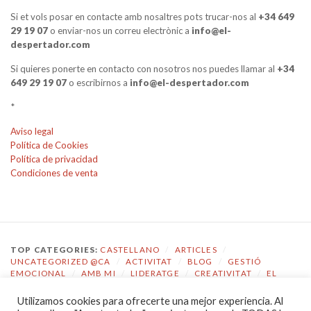
Si et vols posar en contacte amb nosaltres pots trucar-nos al
+34 649
29 19 07
o enviar-nos un correu electrònic a
info@el-
despertador.com
Si quieres ponerte en contacto con nosotros nos puedes llamar al
+34
649 29 19 07
o escribirnos a
info@el-despertador.com
*
Aviso legal
Política de Cookies
Política de privacidad
Condiciones de venta
TOP CATEGORIES:
CASTELLANO
/
ARTICLES
/
UNCATEGORIZED @CA
/
ACTIVITAT
/
BLOG
/
GESTIÓ
EMOCIONAL
/
AMB MI
/
LIDERATGE
/
CREATIVITAT
/
EL
DESPERTADOR
Utilizamos cookies para ofrecerte una mejor experiencia. Al
TOP TAGS:
COACHING
/
GESTIÓ EMOCIONAL
/
ECOLOGIA