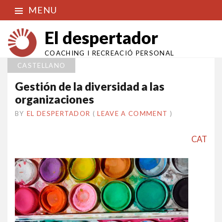
MENU
El despertador
COACHING I RECREACIÓ PERSONAL
CASTELLANO
Gestión de la diversidad a las
organizaciones
BY
EL DESPERTADOR
ON
29
•
(
LEAVE A COMMENT
)
MARÇ
2019
CAT