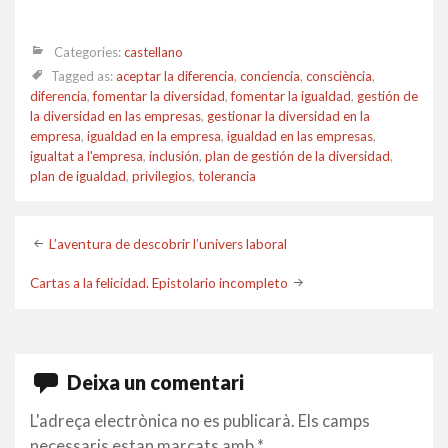
Categories:
castellano
Tagged as:
aceptar la diferencia
,
conciencia
,
consciència
,
diferencia
,
fomentar la diversidad
,
fomentar la igualdad
,
gestión de
la diversidad en las empresas
,
gestionar la diversidad en la
empresa
,
igualdad en la empresa
,
igualdad en las empresas
,
igualtat a l'empresa
,
inclusión
,
plan de gestión de la diversidad
,
plan de igualdad
,
privilegios
,
tolerancia
Post
L’aventura de descobrir l’univers laboral
navigation
Cartas a la felicidad. Epistolario incompleto
Deixa un comentari
L'adreça electrònica no es publicarà.
Els camps
necessaris estan marcats amb
*