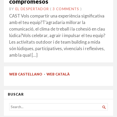
compromesos
BY
EL DESPERTADOR
ON
12
•
(
3 COMMENTS
)
MARÇ
CAST Vols compartir una experiència significativa
2018
amb el teu equip?T’agradaria millorar la
comunicació, el clima de treball i la cohesió en clau
lúdica?Vols celebrar, agrair i impulsar el teu equip?
Les activitats outdoor i de team building a mida
són lúdiques, participatives, vivencials i reflexives,
amb la qual […]
WEB CASTELLANO
·
WEB CATALÀ
BUSCAR
SEARCH

FOR...