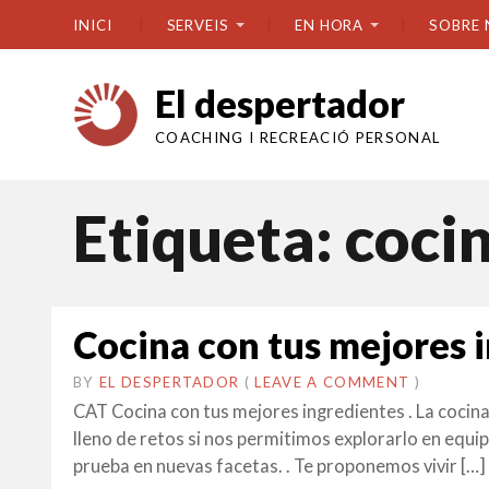
INICI
SERVEIS
EN HORA
SOBRE 
El despertador
COACHING I RECREACIÓ PERSONAL
Etiqueta:
coci
Cocina con tus mejores 
BY
EL DESPERTADOR
ON
25
•
(
LEAVE A COMMENT
)
MARÇ
CAT Cocina con tus mejores ingredientes . La cocin
2019
lleno de retos si nos permitimos explorarlo en equi
prueba en nuevas facetas. . Te proponemos vivir […]