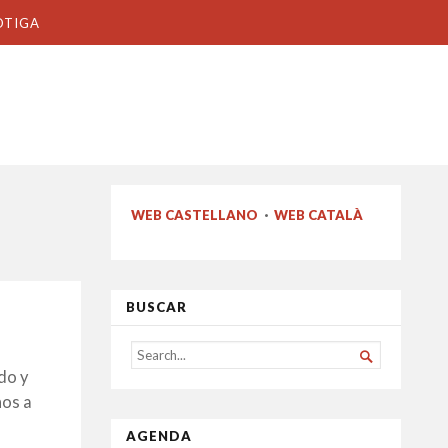
OTIGA
WEB CASTELLANO
·
WEB CATALÀ
BUSCAR
SEARCH

FOR...
do y
nos a
AGENDA