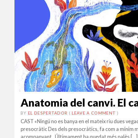
Anatomia del canvi. El c
BY
EL DESPERTADOR
ON
24
•
(
LEAVE A COMMENT
)
MARÇ
CAST «Ningú no es banya en el mateix riu dues vegades
2017
presocràtic Des dels presocràtics, fa com a mínim m
acompanyant. Últimament ha quedat més palès […]