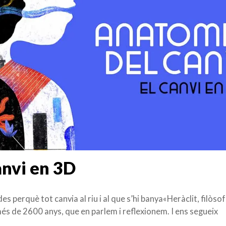
anvi en 3D
 perquè tot canvia al riu i al que s’hi banya«Heràclit, filòsof
és de 2600 anys, que en parlem i reflexionem. I ens segueix