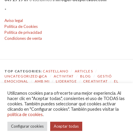
*
Aviso legal
Política de Cookies
Política de privacidad
Condiciones de venta
TOP CATEGORIES:
CASTELLANO
/
ARTICLES
/
UNCATEGORIZED @CA
/
ACTIVITAT
/
BLOG
/
GESTIÓ
EMOCIONAL
/
AMB MI
/
LIDERATGE
/
CREATIVITAT
/
EL
DESPERTADOR
Utilizamos cookies para ofrecerte una mejor experiencia. Al
TOP TAGS:
COACHING
/
GESTIÓ EMOCIONAL
/
ECOLOGIA
hacer clic en "Aceptar todas", consientes el uso de TODAS las
EMOCIONAL
/
EL DESPERTADOR
/
CONSCIÈNCIA
/
cookies. También puedes seleccionar qué cookies activar
AUTOCONEIXEMENT
/
JOVES
/
COMPETÈNCIES
/
clicando en "Configurar cookies". También puedes visitar la
COMUNICACIÓ
/
LIDERATGE
política de cookies
.
POLÍTICA DE PRIVACIDAD
|
PROUDLY POWERED BY WORDPRESS
Configurar cookies
Aceptar todas
|
THEME: CHRONICLE BY
PRO THEME DESIGN
.