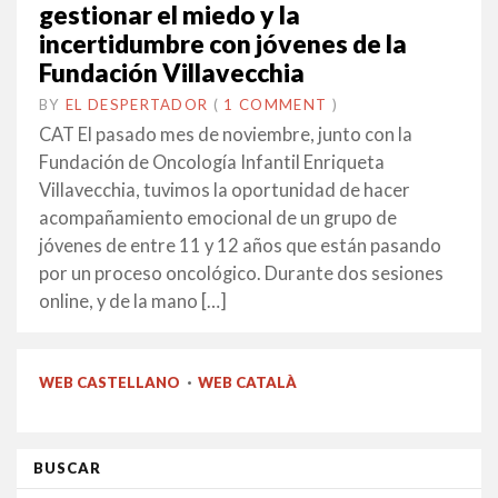
gestionar el miedo y la
incertidumbre con jóvenes de la
Fundación Villavecchia
BY
EL DESPERTADOR
ON
22
•
(
1 COMMENT
)
DESEMBRE
CAT El pasado mes de noviembre, junto con la
2019
Fundación de Oncología Infantil Enriqueta
Villavecchia, tuvimos la oportunidad de hacer
acompañamiento emocional de un grupo de
jóvenes de entre 11 y 12 años que están pasando
por un proceso oncológico. Durante dos sesiones
online, y de la mano […]
WEB CASTELLANO
·
WEB CATALÀ
BUSCAR