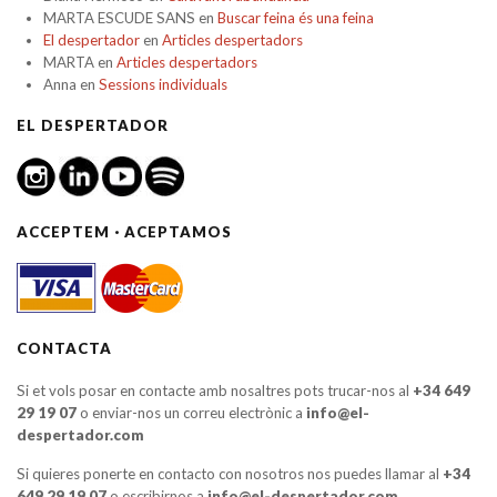
MARTA ESCUDE SANS
en
Buscar feina és una feina
El despertador
en
Articles despertadors
MARTA
en
Articles despertadors
Anna
en
Sessions individuals
EL DESPERTADOR
ACCEPTEM · ACEPTAMOS
CONTACTA
Si et vols posar en contacte amb nosaltres pots trucar-nos al
+34 649
29 19 07
o enviar-nos un correu electrònic a
info@el-
despertador.com
Si quieres ponerte en contacto con nosotros nos puedes llamar al
+34
649 29 19 07
o escribirnos a
info@el-despertador.com