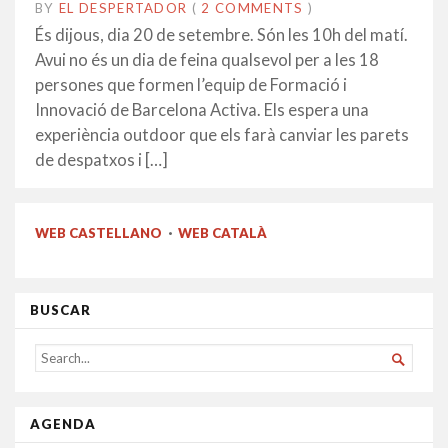
BY
EL DESPERTADOR
ON
27
•
(
2 COMMENTS
)
SETEMBRE
És dijous, dia 20 de setembre. Són les 10h del matí.
2018
Avui no és un dia de feina qualsevol per a les 18
persones que formen l’equip de Formació i
Innovació de Barcelona Activa. Els espera una
experiència outdoor que els farà canviar les parets
de despatxos i […]
WEB CASTELLANO
·
WEB CATALÀ
BUSCAR
SEARCH

FOR...
AGENDA