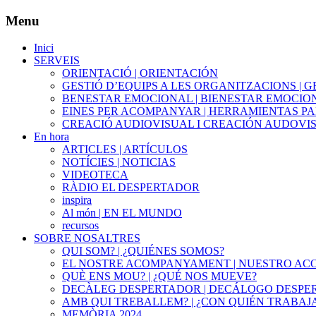
Menu
Inici
SERVEIS
ORIENTACIÓ | ORIENTACIÓN
GESTIÓ D’EQUIPS A LES ORGANITZACIONS | 
BENESTAR EMOCIONAL | BIENESTAR EMOCIO
EINES PER ACOMPANYAR | HERRAMIENTAS 
CREACIÓ AUDIOVISUAL I CREACIÓN AUDOVI
En hora
ARTICLES | ARTÍCULOS
NOTÍCIES | NOTICIAS
VIDEOTECA
RÀDIO EL DESPERTADOR
inspira
Al món | EN EL MUNDO
recursos
SOBRE NOSALTRES
QUI SOM? | ¿QUIÉNES SOMOS?
EL NOSTRE ACOMPANYAMENT | NUESTRO A
QUÈ ENS MOU? | ¿QUÉ NOS MUEVE?
DECÀLEG DESPERTADOR | DECÁLOGO DESPE
AMB QUI TREBALLEM? | ¿CON QUIÉN TRABAJ
MEMÒRIA 2024