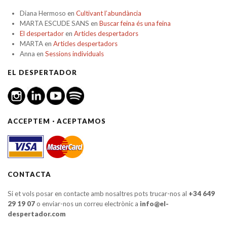
Diana Hermoso
en
Cultivant l’abundància
MARTA ESCUDE SANS
en
Buscar feina és una feina
El despertador
en
Articles despertadors
MARTA
en
Articles despertadors
Anna
en
Sessions individuals
EL DESPERTADOR
ACCEPTEM · ACEPTAMOS
CONTACTA
Si et vols posar en contacte amb nosaltres pots trucar-nos al
+34 649
29 19 07
o enviar-nos un correu electrònic a
info@el-
despertador.com