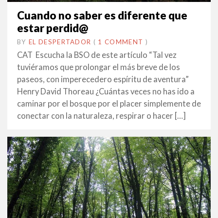
Cuando no saber es diferente que
estar perdid@
BY
EL DESPERTADOR
ON
9
•
(
1 COMMENT
)
OCTUBRE
CAT Escucha la BSO de este artículo “Tal vez
2021
tuviéramos que prolongar el más breve de los
paseos, con imperecedero espíritu de aventura”
Henry David Thoreau ¿Cuántas veces no has ido a
caminar por el bosque por el placer simplemente de
conectar con la naturaleza, respirar o hacer […]