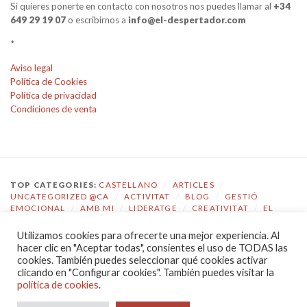
Si quieres ponerte en contacto con nosotros nos puedes llamar al
+34
649 29 19 07
o escribirnos a
info@el-despertador.com
*
Aviso legal
Política de Cookies
Política de privacidad
Condiciones de venta
TOP CATEGORIES:
CASTELLANO
/
ARTICLES
/
UNCATEGORIZED @CA
/
ACTIVITAT
/
BLOG
/
GESTIÓ
EMOCIONAL
/
AMB MI
/
LIDERATGE
/
CREATIVITAT
/
EL
DESPERTADOR
Utilizamos cookies para ofrecerte una mejor experiencia. Al
TOP TAGS:
COACHING
/
GESTIÓ EMOCIONAL
/
ECOLOGIA
hacer clic en "Aceptar todas", consientes el uso de TODAS las
EMOCIONAL
/
EL DESPERTADOR
/
CONSCIÈNCIA
/
cookies. También puedes seleccionar qué cookies activar
AUTOCONEIXEMENT
/
JOVES
/
COMPETÈNCIES
/
clicando en "Configurar cookies". También puedes visitar la
COMUNICACIÓ
/
LIDERATGE
política de cookies
.
POLÍTICA DE PRIVACIDAD
|
PROUDLY POWERED BY WORDPRESS