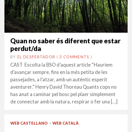
Quan no saber és diferent que estar
perdut/da
BY
EL DESPERTADOR
ON
9
•
(
3 COMMENTS
)
OCTUBRE
CAST Escolta la BSO d’aquest article “Hauríem
2021
d’avançar sempre, fins en la més petita de les
passejades, a l’atzar, amb un autèntic esperit
aventurer.” Henry David Thoreau Quants cops no
has anat a caminar pel bosc pel plaer simplement
de connectar amb la natura, respirar o fer una […]
WEB CASTELLANO
·
WEB CATALÀ