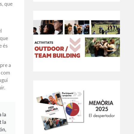
s, que
l
 que
e és
mpre a
t com
ugui
ir.
 la
 la
ón,