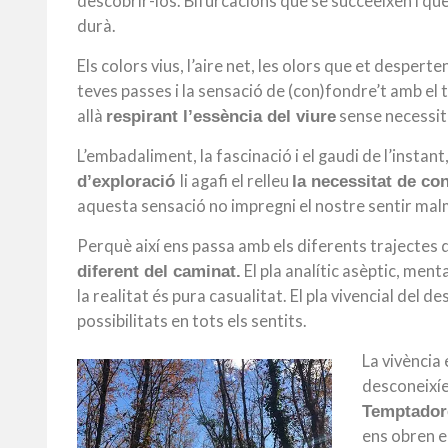
descobrir-los. Bifurcacions que se succeeixen i que
durà.
Els colors vius, l’aire net, les olors que et desperten
teves passes i la sensació de (con)fondre’t amb el
allà
sense necessit
respirant l’essència del viure
L’embadaliment, la fascinació i el gaudi de l’instant
li agafi el relleu
d’exploració
la necessitat de con
aquesta sensació no impregni el nostre sentir mal
Perquè així ens passa amb els diferents trajectes 
El pla analític asèptic, men
diferent del caminat.
la realitat és pura casualitat. El pla vivencial del
possibilitats en tots els sentits.
La vivència
desconeixíe
Temptadore
ens obren e