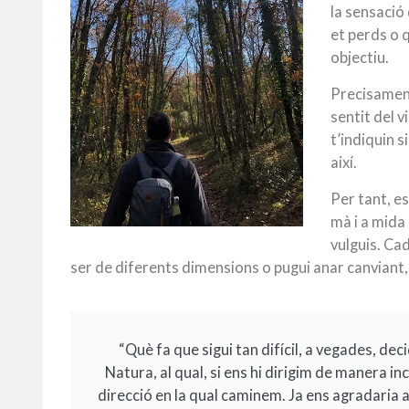
la sensació 
et perds o 
objectiu.
Precisament
sentit del 
t’indiquin s
així.
Per tant, es
mà i a mida
vulguis. Ca
ser de diferents dimensions o pugui anar canviant, 
“Què fa que sigui tan difícil, a vegades, de
Natura, al qual, si ens hi dirigim de manera i
direcció en la qual caminem. Ja ens agradaria