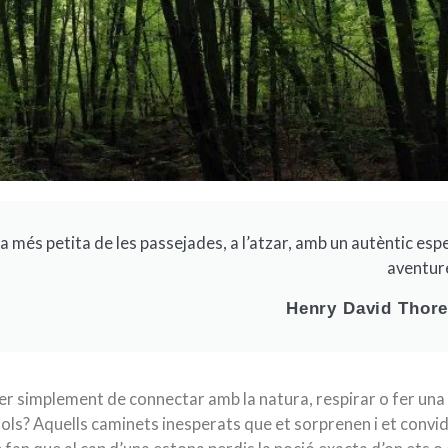
 més petita de les passejades, a l’atzar, amb un autèntic espe
aventure
Henry David Thor
aer simplement de connectar amb la natura, respirar o fer una
orriols? Aquells caminets inesperats que et sorprenen i et convi