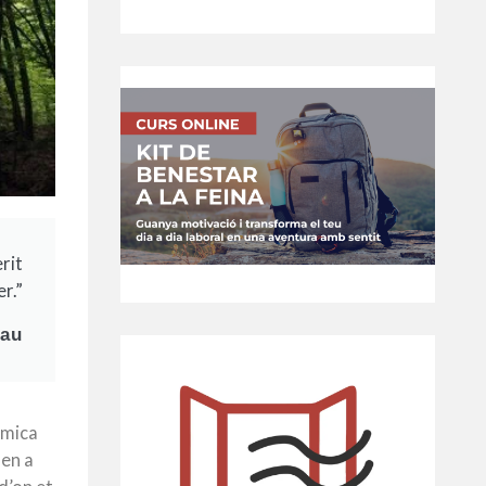
rit
r.”
eau
 mica
den a