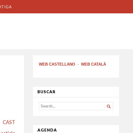
OTIGA
WEB CASTELLANO
·
WEB CATALÀ
BUSCAR
SEARCH

FOR...
CAST
AGENDA