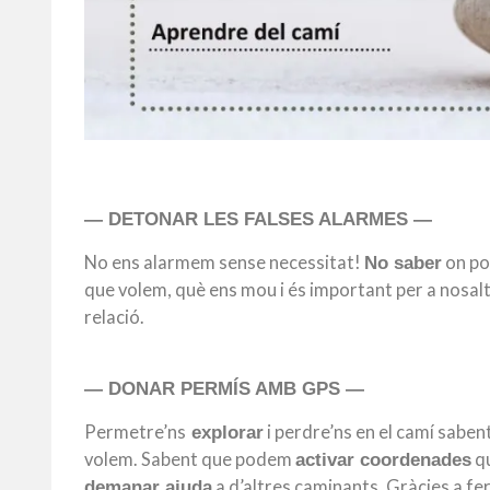
— DETONAR LES FALSES ALARMES —
No ens alarmem sense necessitat!
on po
No saber
que volem, què ens mou i és important per a nosal
relació.
— DONAR PERMÍS AMB GPS —
Permetre’ns
i perdre’ns en el camí sabe
explorar
volem. Sabent que podem
qu
activar coordenades
a d’altres caminants. Gràcies a fe
demanar ajuda