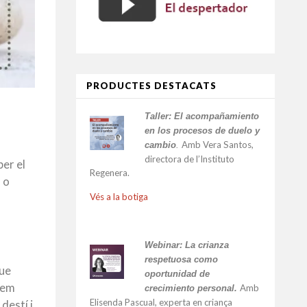
PRODUCTES DESTACATS
Taller:
El acompañamiento
en los procesos de duelo y
Amb Vera Santos,
cambio
.
directora de l’Instituto
er el
Regenera.
 o
Vés a la botiga
Webinar: La crianza
respetuosa como
que
oportunidad de
dem
Amb
crecimiento personal.
Elisenda Pascual, experta en criança
destí i