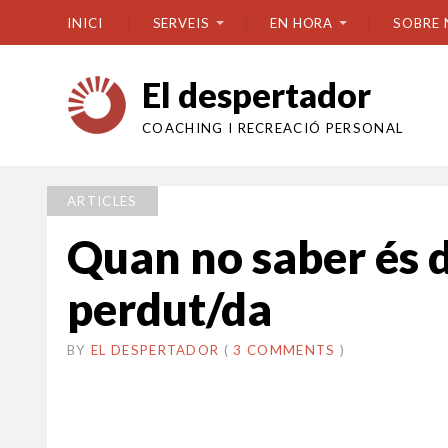
INICI
SERVEIS
EN HORA
SOBRE 
El despertador
COACHING I RECREACIÓ PERSONAL
ARTICLES
Quan no saber és d
perdut/da
BY
EL DESPERTADOR
ON
9
•
(
3 COMMENTS
)
OCTUBRE
2021