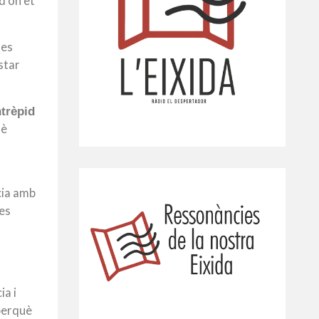
d’on et
les
star
ntrèpid
uè
cia amb
tes
ia i
perquè