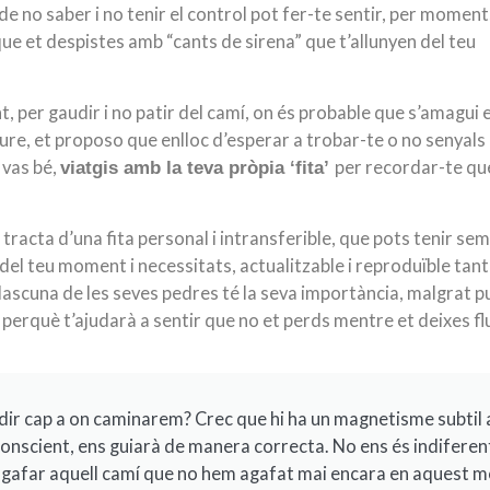
de no saber i no tenir el control pot fer-te sentir, per moment
que et despistes amb “cants de sirena” que t’allunyen del teu
, per gaudir i no patir del camí, on és probable que s’amagui e
viure, et proposo que enlloc d’esperar a trobar-te o no senyals
i vas bé,
per recordar-te qu
viatgis amb la teva pròpia ‘fita’
 tracta d’una fita personal i intransferible, que pots tenir se
 del teu moment i necessitats, actualitzable i reproduïble tan
dascuna de les seves pedres té la seva importància, malgrat p
perquè t’ajudarà a sentir que no et perds mentre et deixes flu
cidir cap a on caminarem? Crec que hi ha un magnetisme subtil a
nconscient, ens guiarà de manera correcta. No ens és indiferent
 agafar aquell camí que no hem agafat mai encara en aquest m