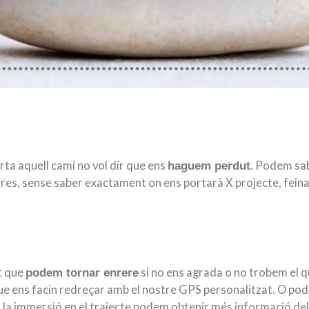
rta aquell camí no vol dir que ens
. Podem sab
haguem perdut
tres, sense saber exactament on ens portarà X projecte, feina
nt que
si no ens agrada o no trobem el 
podem tornar enrere
e ens facin redreçar amb el nostre GPS personalitzat. O po
r la immersió en el trajecte podem obtenir més informació del 