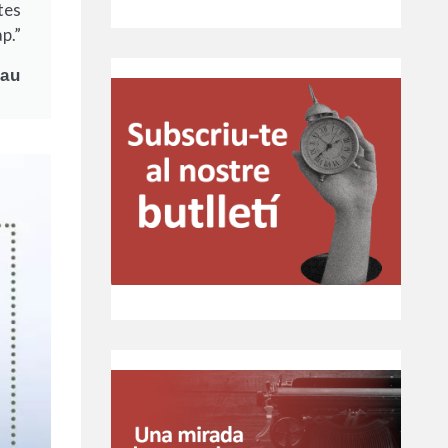
tes
p.”
eau