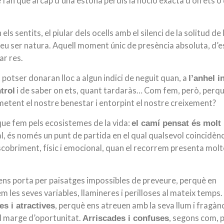
 fan que al cap d’una estona perdis la noció exacta d’on ets o 
 els sentits, el piular dels ocells amb el silenci de la solitud de 
 teu ser natura. Aquell moment únic de presència absoluta, d’e
ar res.
, potser donaran lloc a algun indici de neguit quan, a
l’anhel i
i de saber on ets, quant tardaràs… Com fem, però, perq
trol
metent el nostre benestar i entorpint el nostre creixement?
que fem pels ecosistemes de la vida:
el camí pensat és molt
tal, és només un punt de partida en el qual qualsevol coincidèn
 descobriment, físic i emocional, quan el recorrem presenta mol
 ens porta per paisatges impossibles de preveure, perquè en
m les seves variables, llamineres i perilloses al mateix temps.
, perquè ens atreuen amb la seva llum i fragànc
s i atractives
l marge d’oportunitat.
, segons com, 
Arriscades i confuses