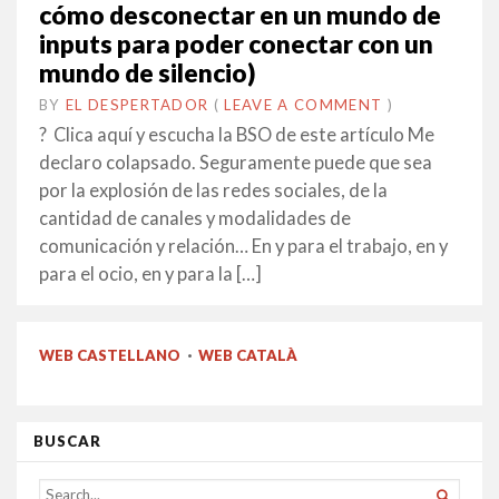
cómo desconectar en un mundo de
inputs para poder conectar con un
mundo de silencio)
BY
EL DESPERTADOR
ON
26
•
(
LEAVE A COMMENT
)
FEBRER
? Clica aquí y escucha la BSO de este artículo Me
2020
declaro colapsado. Seguramente puede que sea
por la explosión de las redes sociales, de la
cantidad de canales y modalidades de
comunicación y relación… En y para el trabajo, en y
para el ocio, en y para la […]
WEB CASTELLANO
·
WEB CATALÀ
BUSCAR
SEARCH
