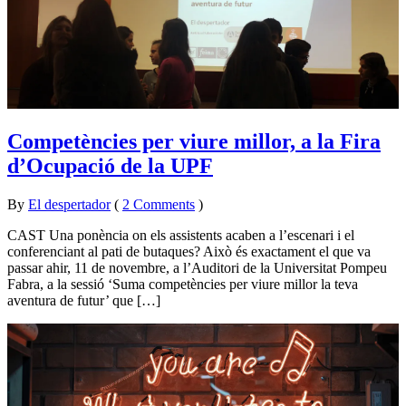
Competències per viure millor, a la Fira
d’Ocupació de la UPF
By
El despertador
on
12
•
(
2 Comments
)
novembre
CAST Una ponència on els assistents acaben a l’escenari i el
2015
conferenciant al pati de butaques? Això és exactament el que va
passar ahir, 11 de novembre, a l’Auditori de la Universitat Pompeu
Fabra, a la sessió ‘Suma competències per viure millor la teva
aventura de futur’ que […]