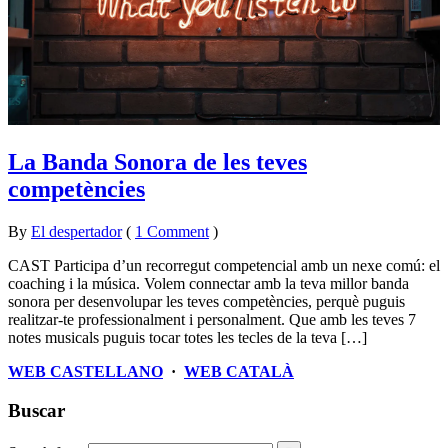
La Banda Sonora de les teves
competències
By
El despertador
on
25
•
(
1 Comment
)
juny
CAST Participa d’un recorregut competencial amb un nexe comú: el
2015
coaching i la música. Volem connectar amb la teva millor banda
sonora per desenvolupar les teves competències, perquè puguis
realitzar-te professionalment i personalment. Que amb les teves 7
notes musicals puguis tocar totes les tecles de la teva […]
WEB CASTELLANO
·
WEB CATALÀ
Buscar