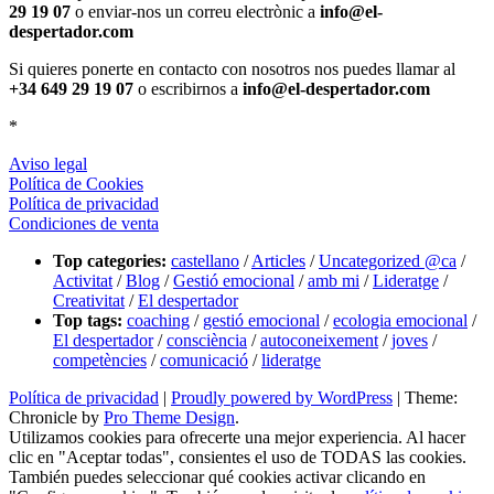
29 19 07
o enviar-nos un correu electrònic a
info@el-
despertador.com
Si quieres ponerte en contacto con nosotros nos puedes llamar al
+34 649 29 19 07
o escribirnos a
info@el-despertador.com
*
Aviso legal
Política de Cookies
Política de privacidad
Condiciones de venta
Top categories:
castellano
/
Articles
/
Uncategorized @ca
/
Activitat
/
Blog
/
Gestió emocional
/
amb mi
/
Lideratge
/
Creativitat
/
El despertador
Top tags:
coaching
/
gestió emocional
/
ecologia emocional
/
El despertador
/
consciència
/
autoconeixement
/
joves
/
competències
/
comunicació
/
lideratge
Política de privacidad
|
Proudly powered by WordPress
|
Theme:
Chronicle by
Pro Theme Design
.
Utilizamos cookies para ofrecerte una mejor experiencia. Al hacer
clic en "Aceptar todas", consientes el uso de TODAS las cookies.
También puedes seleccionar qué cookies activar clicando en