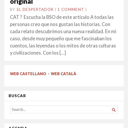
original
BY
EL DESPERTADOR
ON
26
•
(
1 COMMENT
)
AGOST
CAT ? Escucha la BSO de este artículo A todas las
2021
personas creo que nos gustan las historias. Con
cada relato descubrimos una nueva realidad. En mi
caso, desde muy pequeño que me fascinaban los
cuentos, las leyendas o los mitos de otras culturas
y civilizaciones. Con los […]
WEB CASTELLANO
·
WEB CATALÀ
BUSCAR
SEARCH

FOR...