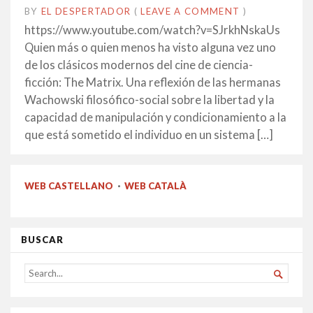
BY
EL DESPERTADOR
ON
17
•
(
LEAVE A COMMENT
)
DESEMBRE
https://www.youtube.com/watch?v=SJrkhNskaUs
2015
Quien más o quien menos ha visto alguna vez uno
de los clásicos modernos del cine de ciencia-
ficción: The Matrix. Una reflexión de las hermanas
Wachowski filosófico-social sobre la libertad y la
capacidad de manipulación y condicionamiento a la
que está sometido el individuo en un sistema […]
WEB CASTELLANO
·
WEB CATALÀ
BUSCAR
SEARCH

FOR...