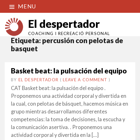
MENU
El despertador
COACHING I RECREACIÓ PERSONAL
Etiqueta:
percusión con pelotas de
basquet
Basket beat: la pulsación del equipo
BY
EL DESPERTADOR
ON
29
•
(
LEAVE A COMMENT
)
MAIG
CAT Basket beat: la pulsación del equipo .
2018
Proponemos una actividad corporal y divertida en
la cual, con pelotas de básquet, hacemos música en
grupo mientras desarrollamos diferentes
competencias: la toma de decisiones, la escucha y
la comunicación asertiva. . Proponemos una
actividad corporal y divertida en la […]