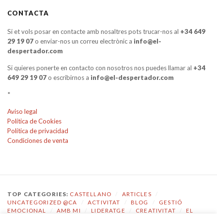
CONTACTA
Si et vols posar en contacte amb nosaltres pots trucar-nos al
+34 649
29 19 07
o enviar-nos un correu electrònic a
info@el-
despertador.com
Si quieres ponerte en contacto con nosotros nos puedes llamar al
+34
649 29 19 07
o escribirnos a
info@el-despertador.com
*
Aviso legal
Política de Cookies
Política de privacidad
Condiciones de venta
TOP CATEGORIES:
CASTELLANO
/
ARTICLES
/
UNCATEGORIZED @CA
/
ACTIVITAT
/
BLOG
/
GESTIÓ
EMOCIONAL
/
AMB MI
/
LIDERATGE
/
CREATIVITAT
/
EL