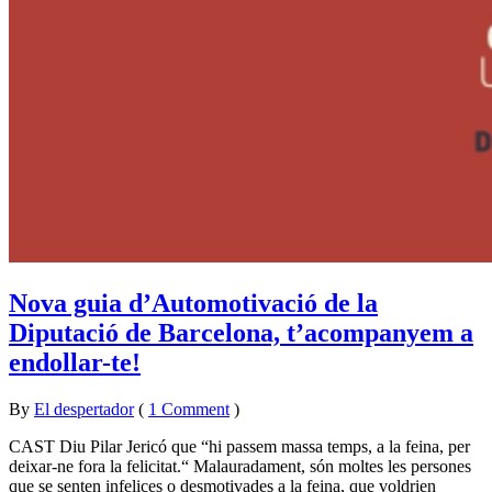
Nova guia d’Automotivació de la
Diputació de Barcelona, t’acompanyem a
endollar-te!
By
El despertador
on
17
•
(
1 Comment
)
febrer
CAST Diu Pilar Jericó que “hi passem massa temps, a la feina, per
2021
deixar-ne fora la felicitat.“ Malauradament, són moltes les persones
que se senten infelices o desmotivades a la feina, que voldrien