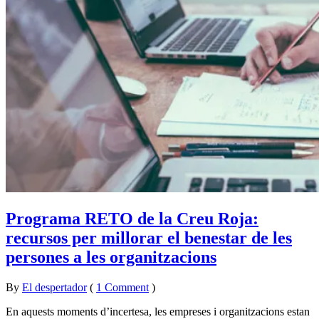
Programa RETO de la Creu Roja:
recursos per millorar el benestar de les
persones a les organitzacions
By
El despertador
on
18
•
(
1 Comment
)
març
En aquests moments d’incertesa, les empreses i organitzacions estan
2021