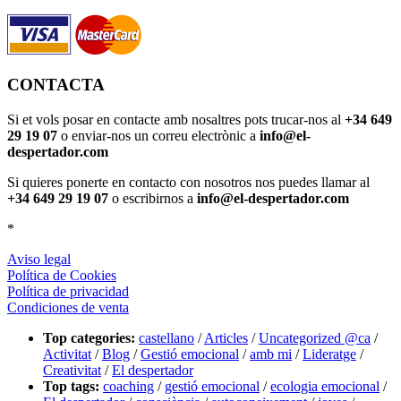
CONTACTA
Si et vols posar en contacte amb nosaltres pots trucar-nos al
+34 649
29 19 07
o enviar-nos un correu electrònic a
info@el-
despertador.com
Si quieres ponerte en contacto con nosotros nos puedes llamar al
+34 649 29 19 07
o escribirnos a
info@el-despertador.com
*
Aviso legal
Política de Cookies
Política de privacidad
Condiciones de venta
Top categories:
castellano
/
Articles
/
Uncategorized @ca
/
Activitat
/
Blog
/
Gestió emocional
/
amb mi
/
Lideratge
/
Creativitat
/
El despertador
Top tags:
coaching
/
gestió emocional
/
ecologia emocional
/