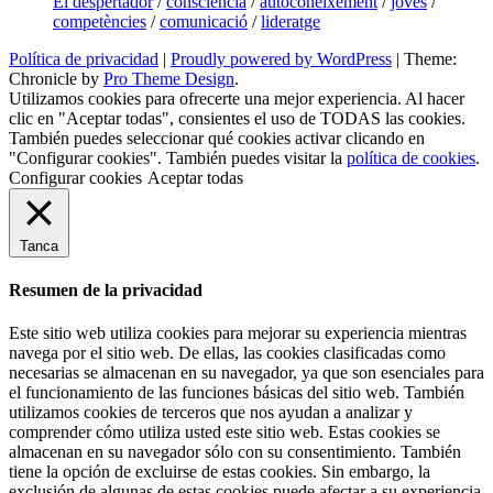
El despertador
/
consciència
/
autoconeixement
/
joves
/
competències
/
comunicació
/
lideratge
Política de privacidad
|
Proudly powered by WordPress
|
Theme:
Chronicle by
Pro Theme Design
.
Utilizamos cookies para ofrecerte una mejor experiencia. Al hacer
clic en "Aceptar todas", consientes el uso de TODAS las cookies.
También puedes seleccionar qué cookies activar clicando en
"Configurar cookies". También puedes visitar la
política de cookies
.
Configurar cookies
Aceptar todas
Tanca
Resumen de la privacidad
Este sitio web utiliza cookies para mejorar su experiencia mientras
navega por el sitio web. De ellas, las cookies clasificadas como
necesarias se almacenan en su navegador, ya que son esenciales para
el funcionamiento de las funciones básicas del sitio web. También
utilizamos cookies de terceros que nos ayudan a analizar y
comprender cómo utiliza usted este sitio web. Estas cookies se
almacenan en su navegador sólo con su consentimiento. También
tiene la opción de excluirse de estas cookies. Sin embargo, la
exclusión de algunas de estas cookies puede afectar a su experiencia