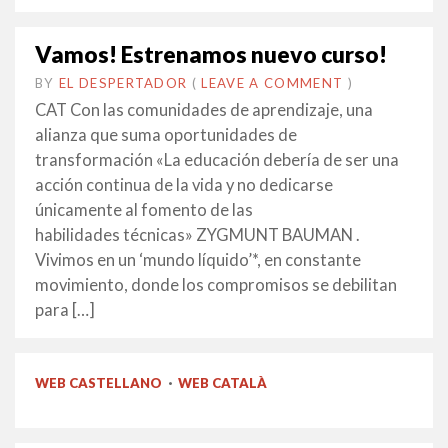
Vamos! Estrenamos nuevo curso!
BY
EL DESPERTADOR
ON
27
•
(
LEAVE A COMMENT
)
ABRIL
CAT Con las comunidades de aprendizaje, una
2016
alianza que suma oportunidades de
transformación «La educación debería de ser una
acción continua de la vida y no dedicarse
únicamente al fomento de las
habilidades técnicas» ZYGMUNT BAUMAN .
Vivimos en un ‘mundo líquido’*, en constante
movimiento, donde los compromisos se debilitan
para […]
WEB CASTELLANO
·
WEB CATALÀ