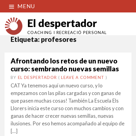
MENU
El despertador
COACHING I RECREACIÓ PERSONAL
Etiqueta:
profesores
Afrontando los retos de un nuevo
curso: sembrando nuevas semillas
BY
EL DESPERTADOR
ON
13
•
(
LEAVE A COMMENT
)
JUNY
CAT Ya tenemos aquí un nuevo curso, y lo
2016
empezamos con las pilas cargadas y con ganas de
que pasen muchas cosas! También La Escuela Els
Llorers inicia este curso con muchos cambios y con
ganas de hacer crecer nuevas semillas, nuevas
ilusiones. Por eso hemos acompañado al equipo de
[…]