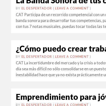
La Banda Sonora de tus
BY
EL DESPERTADOR
ON
23
•
(
LEAVE A COMMENT
)
JUNY
CAT Participa de un recorrido competencial con un 
2014
banda sonora para desarrollar tus competencias, p
con tus 7 notas musicales, puedas tocar todas las tec
¿Cómo puedo crear trab
BY
EL DESPERTADOR
ON
6
•
(
LEAVE A COMMENT
)
FEBRER
CAT La incertidumbre del mercado y la crisis a tod
2014
día sea más difícil no sólo consolidarse en un puest
inestabilidad hace que ya no exista prácticamente u
Emprendimiento para jó
BY
EL DESPERTADOR
ON
6
•
(
LEAVE A COMMENT
)