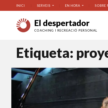
INICI
SERVEIS
EN HORA
SOBRE 
El despertador
COACHING I RECREACIÓ PERSONAL
Etiqueta:
proy