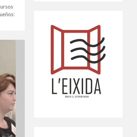
cursos
sueños: