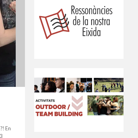
?! En
 3