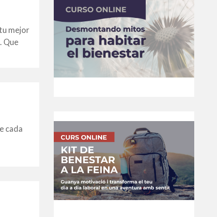
 tu mejor
. Que
ue cada