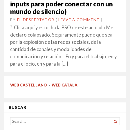
inputs para poder conectar con un
mundo de silencio)
BY
EL DESPERTADOR
ON
26
•
(
LEAVE A COMMENT
)
FEBRER
? Clica aquí y escucha la BSO de este artículo Me
2020
declaro colapsado. Seguramente puede que sea
por la explosión de las redes sociales, de la
cantidad de canales y modalidades de
comunicación y relación… En y para el trabajo, en y
para el ocio, en y para la […]
WEB CASTELLANO
·
WEB CATALÀ
BUSCAR
SEARCH

FOR...