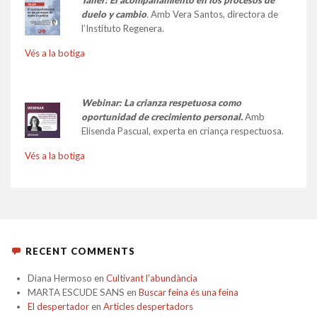
Taller:
El acompañamiento en los procesos de
duelo y cambio
.
Amb Vera Santos, directora de
l’Instituto Regenera.
Vés a la botiga
Webinar: La crianza respetuosa como
oportunidad de crecimiento personal.
Amb
Elisenda Pascual, experta en criança respectuosa.
Vés a la botiga
RECENT COMMENTS
Diana Hermoso
en
Cultivant l’abundància
MARTA ESCUDE SANS
en
Buscar feina és una feina
El despertador
en
Articles despertadors