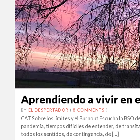
Aprendiendo a vivir en e
BY
EL DESPERTADOR
ON
19
•
(
8 COMMENTS
)
GENER
CAT Sobre los límites y el Burnout Escucha la BSO de 
2020
pandemia, tiempos difíciles de entender, de transi
todos los sentidos, de contingencia, de […]