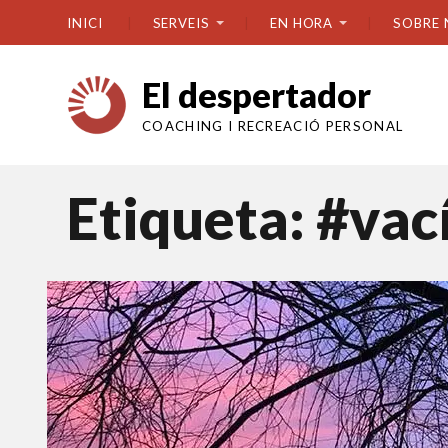
INICI
SERVEIS
EN HORA
SOBRE 
El despertador
COACHING I RECREACIÓ PERSONAL
Etiqueta:
#vac