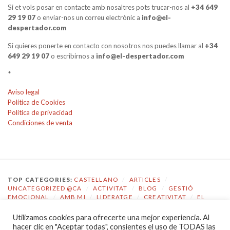
Si et vols posar en contacte amb nosaltres pots trucar-nos al
+34 649
29 19 07
o enviar-nos un correu electrònic a
info@el-
despertador.com
Si quieres ponerte en contacto con nosotros nos puedes llamar al
+34
649 29 19 07
o escribirnos a
info@el-despertador.com
*
Aviso legal
Política de Cookies
Política de privacidad
Condiciones de venta
TOP CATEGORIES:
CASTELLANO
/
ARTICLES
/
UNCATEGORIZED @CA
/
ACTIVITAT
/
BLOG
/
GESTIÓ
EMOCIONAL
/
AMB MI
/
LIDERATGE
/
CREATIVITAT
/
EL
DESPERTADOR
Utilizamos cookies para ofrecerte una mejor experiencia. Al
TOP TAGS:
COACHING
/
GESTIÓ EMOCIONAL
/
ECOLOGIA
hacer clic en "Aceptar todas", consientes el uso de TODAS las
EMOCIONAL
/
EL DESPERTADOR
/
CONSCIÈNCIA
/