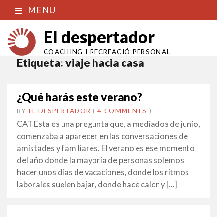
MENU
El despertador
COACHING I RECREACIÓ PERSONAL
Etiqueta:
viaje hacia casa
¿Qué harás este verano?
BY
EL DESPERTADOR
ON
27
•
(
4 COMMENTS
)
MARÇ
CAT Esta es una pregunta que, a mediados de junio,
2020
comenzaba a aparecer en las conversaciones de
amistades y familiares. El verano es ese momento
del año donde la mayoría de personas solemos
hacer unos días de vacaciones, donde los ritmos
laborales suelen bajar, donde hace calor y […]