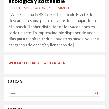
ecológica y sostenible
BY
EL DESPERTADOR
ON
6
•
(
1 COMMENT
)
SETEMBRE
CAT? Escucha la BSO de este artículo El arte de
2021
descansar es una parte del arte de trabajar. John
Steinbeck El saber disfrutar de las vacaciones es
todo un arte. Es imprescindible disponer de unos
días para respirar, reducir nuestros pasos, volver a
cargarnos de energía y llenarnos de […]
WEB CASTELLANO
·
WEB CATALÀ
BUSCAR
SEARCH

FOR...