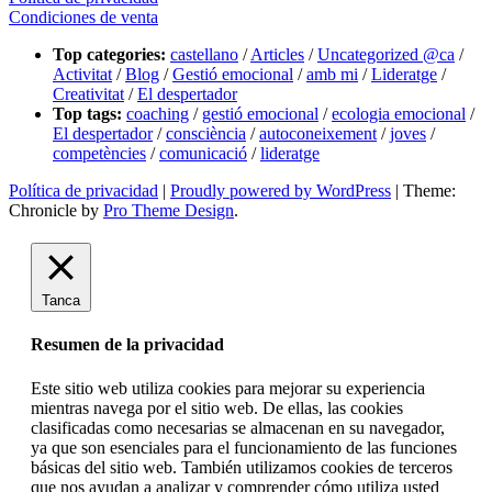
Condiciones de venta
Top categories:
castellano
/
Articles
/
Uncategorized @ca
/
Activitat
/
Blog
/
Gestió emocional
/
amb mi
/
Lideratge
/
Creativitat
/
El despertador
Top tags:
coaching
/
gestió emocional
/
ecologia emocional
/
El despertador
/
consciència
/
autoconeixement
/
joves
/
competències
/
comunicació
/
lideratge
Política de privacidad
|
Proudly powered by WordPress
|
Theme:
Chronicle by
Pro Theme Design
.
Tanca
Resumen de la privacidad
Este sitio web utiliza cookies para mejorar su experiencia
mientras navega por el sitio web. De ellas, las cookies
clasificadas como necesarias se almacenan en su navegador,
ya que son esenciales para el funcionamiento de las funciones
básicas del sitio web. También utilizamos cookies de terceros
que nos ayudan a analizar y comprender cómo utiliza usted