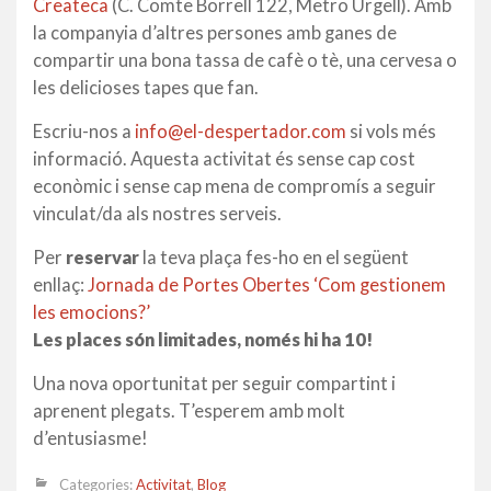
Createca
(C. Comte Borrell 122, Metro Urgell). Amb
la companyia d’altres persones amb ganes de
compartir una bona tassa de cafè o tè, una cervesa o
les delicioses tapes que fan.
Escriu-nos a
info@el-despertador.com
si vols més
informació. Aquesta activitat és sense cap cost
econòmic i sense cap mena de compromís a seguir
vinculat/da als nostres serveis.
Per
reservar
la teva plaça fes-ho en el següent
enllaç:
Jornada de Portes Obertes ‘Com gestionem
les emocions?’
Les places són limitades, només hi ha 10!
Una nova oportunitat per seguir compartint i
aprenent plegats. T’esperem amb molt
d’entusiasme!
Categories:
Activitat
,
Blog