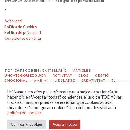
649 29 19 07
o escribirnos a
info@el-despertador.com
*
Aviso legal
Política de Cookies
Política de privacidad
Condiciones de venta
TOP CATEGORIES:
CASTELLANO
/
ARTICLES
/
UNCATEGORIZED @CA
/
ACTIVITAT
/
BLOG
/
GESTIÓ
EMOCIONAL
/
AMB MI
/
LIDERATGE
/
CREATIVITAT
/
EL
DESPERTADOR
Utilizamos cookies para ofrecerte una mejor experiencia. Al
TOP TAGS:
COACHING
/
GESTIÓ EMOCIONAL
/
ECOLOGIA
hacer clic en "Aceptar todas", consientes el uso de TODAS las
EMOCIONAL
/
EL DESPERTADOR
/
CONSCIÈNCIA
/
cookies. También puedes seleccionar qué cookies activar
AUTOCONEIXEMENT
/
JOVES
/
COMPETÈNCIES
/
clicando en "Configurar cookies". También puedes visitar la
COMUNICACIÓ
/
LIDERATGE
política de cookies
.
POLÍTICA DE PRIVACIDAD
|
PROUDLY POWERED BY WORDPRESS
Configurar cookies
Aceptar todas
|
THEME: CHRONICLE BY
PRO THEME DESIGN
.