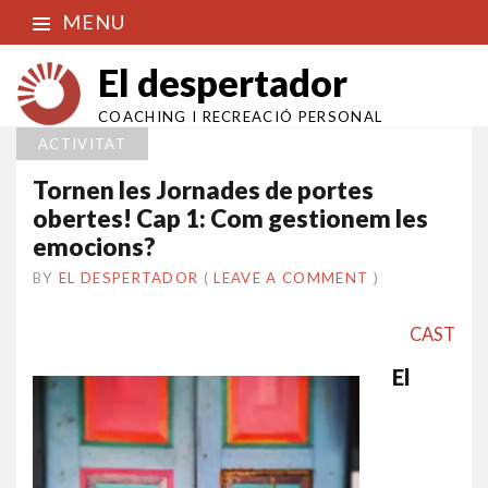
MENU
El despertador
COACHING I RECREACIÓ PERSONAL
ACTIVITAT
Tornen les Jornades de portes
obertes! Cap 1: Com gestionem les
emocions?
BY
EL DESPERTADOR
ON
28
•
(
LEAVE A COMMENT
)
SETEMBRE
2014
CAST
E
l