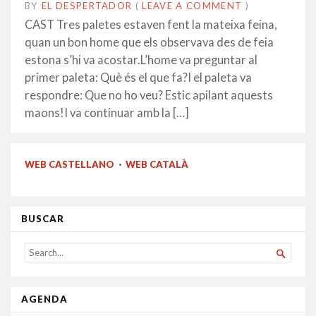
BY
EL DESPERTADOR
ON
21
•
(
LEAVE A COMMENT
)
MAIG
CAST Tres paletes estaven fent la mateixa feina,
2019
quan un bon home que els observava des de feia
estona s’hi va acostar.L’home va preguntar al
primer paleta: Què és el que fa?I el paleta va
respondre: Que no ho veu? Estic apilant aquests
maons!I va continuar amb la […]
WEB CASTELLANO
·
WEB CATALÀ
BUSCAR
SEARCH

FOR...
AGENDA