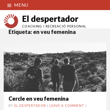
MENU
El despertador
COACHING I RECREACIÓ PERSONAL
Etiqueta:
en veu femenina
Cercle en veu femenina
BY
EL DESPERTADOR
ON
10
•
(
LEAVE A COMMENT
)