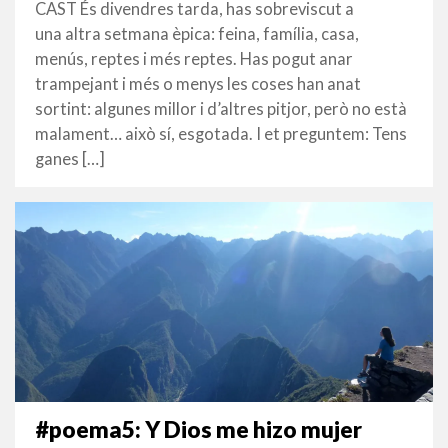
DESEMBRE
CAST És divendres tarda, has sobreviscut a
2017
una altra setmana èpica: feina, família, casa,
menús, reptes i més reptes. Has pogut anar
trampejant i més o menys les coses han anat
sortint: algunes millor i d’altres pitjor, però no està
malament… això sí, esgotada. I et preguntem: Tens
ganes […]
#poema5: Y Dios me hizo mujer