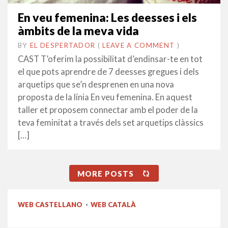
En veu femenina: Les deesses i els
àmbits de la meva vida
BY
EL DESPERTADOR
ON
12
•
(
LEAVE A COMMENT
)
ABRIL
CAST T’oferim la possibilitat d’endinsar-te en tot
2015
el que pots aprendre de 7 deesses gregues i dels
arquetips que se’n desprenen en una nova
proposta de la línia En veu femenina. En aquest
taller et proposem connectar amb el poder de la
teva feminitat a través dels set arquetips clàssics
[…]
MORE POSTS
WEB CASTELLANO
·
WEB CATALÀ