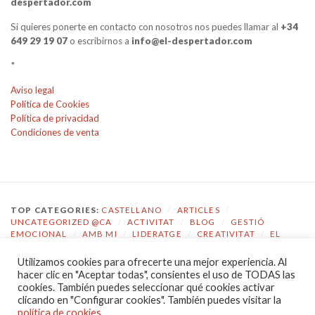
despertador.com
Si quieres ponerte en contacto con nosotros nos puedes llamar al
+34
649 29 19 07
o escribirnos a
info@el-despertador.com
*
Aviso legal
Política de Cookies
Política de privacidad
Condiciones de venta
TOP CATEGORIES:
CASTELLANO
/
ARTICLES
/
UNCATEGORIZED @CA
/
ACTIVITAT
/
BLOG
/
GESTIÓ
EMOCIONAL
/
AMB MI
/
LIDERATGE
/
CREATIVITAT
/
EL
DESPERTADOR
Utilizamos cookies para ofrecerte una mejor experiencia. Al
TOP TAGS:
COACHING
/
GESTIÓ EMOCIONAL
/
ECOLOGIA
hacer clic en "Aceptar todas", consientes el uso de TODAS las
EMOCIONAL
/
EL DESPERTADOR
/
CONSCIÈNCIA
/
cookies. También puedes seleccionar qué cookies activar
AUTOCONEIXEMENT
/
JOVES
/
COMPETÈNCIES
/
clicando en "Configurar cookies". También puedes visitar la
COMUNICACIÓ
/
LIDERATGE
política de cookies
.