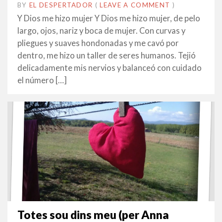
BY
EL DESPERTADOR
ON
25
•
(
LEAVE A COMMENT
)
NOVEMBRE
Y Dios me hizo mujer Y Dios me hizo mujer, de pelo
2016
largo, ojos, nariz y boca de mujer. Con curvas y
pliegues y suaves hondonadas y me cavó por
dentro, me hizo un taller de seres humanos. Tejió
delicadamente mis nervios y balanceó con cuidado
el número […]
Totes sou dins meu (per Anna