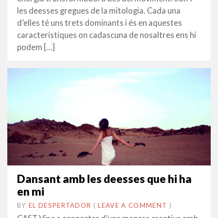
les deesses gregues de la mitologia. Cada una
d’elles té uns trets dominants i és en aquestes
característiques on cadascuna de nosaltres ens hi
podem […]
Dansant amb les deesses que hi ha
en mi
BY
EL DESPERTADOR
ON
25
•
(
LEAVE A COMMENT
)
NOVEMBRE