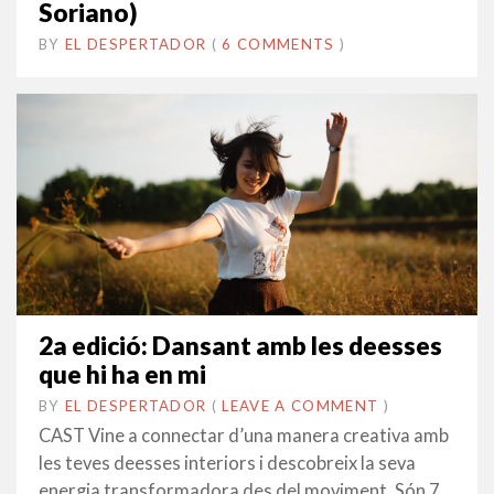
Soriano)
BY
EL DESPERTADOR
ON
16
•
(
6 COMMENTS
)
FEBRER
2016
2a edició: Dansant amb les deesses
que hi ha en mi
BY
EL DESPERTADOR
ON
1
•
(
LEAVE A COMMENT
)
FEBRER
CAST Vine a connectar d’una manera creativa amb
2016
les teves deesses interiors i descobreix la seva
energia transformadora des del moviment. Són 7