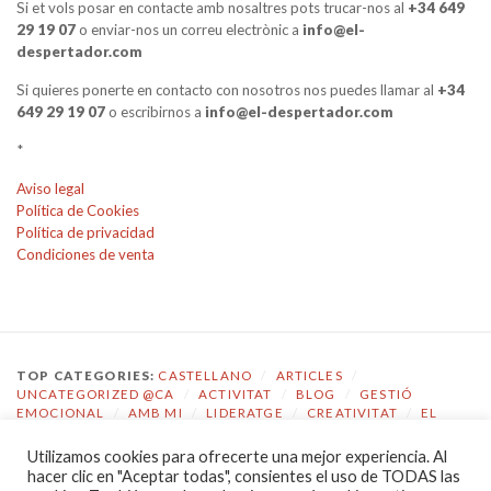
Si et vols posar en contacte amb nosaltres pots trucar-nos al
+34 649
29 19 07
o enviar-nos un correu electrònic a
info@el-
despertador.com
Si quieres ponerte en contacto con nosotros nos puedes llamar al
+34
649 29 19 07
o escribirnos a
info@el-despertador.com
*
Aviso legal
Política de Cookies
Política de privacidad
Condiciones de venta
TOP CATEGORIES:
CASTELLANO
/
ARTICLES
/
UNCATEGORIZED @CA
/
ACTIVITAT
/
BLOG
/
GESTIÓ
EMOCIONAL
/
AMB MI
/
LIDERATGE
/
CREATIVITAT
/
EL
DESPERTADOR
Utilizamos cookies para ofrecerte una mejor experiencia. Al
TOP TAGS:
COACHING
/
GESTIÓ EMOCIONAL
/
ECOLOGIA
hacer clic en "Aceptar todas", consientes el uso de TODAS las
EMOCIONAL
/
EL DESPERTADOR
/
CONSCIÈNCIA
/