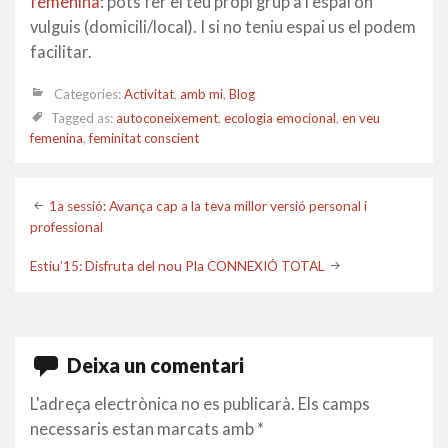
femenina
: pots fer el teu propi grup a l’espai on
vulguis (domicili/local). I si no teniu espai us el podem
facilitar.
Categories:
Activitat
,
amb mi
,
Blog
Tagged as:
autoconeixement
,
ecologia emocional
,
en veu
femenina
,
feminitat conscient
Post
1a sessió: Avança cap a la teva millor versió personal i
professional
navigation
Estiu’15: Disfruta del nou Pla CONNEXIÓ TOTAL
Deixa un comentari
L'adreça electrònica no es publicarà.
Els camps
necessaris estan marcats amb
*