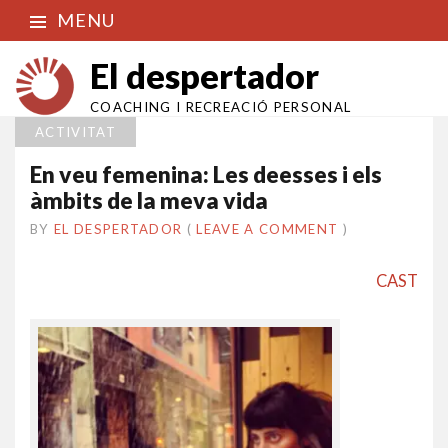
MENU
El despertador
COACHING I RECREACIÓ PERSONAL
ACTIVITAT
En veu femenina: Les deesses i els
àmbits de la meva vida
BY
EL DESPERTADOR
ON
12
•
(
LEAVE A COMMENT
)
ABRIL
2015
CAST