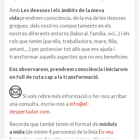
Amb
Les deesses i els àmbits de la meva
vida
prendrem consciència, de la mà de les deesses
gregues, dels nostres comportaments en els
nostres diferents entorns (laboral, família, oci…) i els
rols que tenim (parella, treballadora, mare, filla,
amant,…) per potenciar tot allò que ens ajuda i
transformar aquells aspectes que no ens beneficien.
Ens observarem, prendrem consciència i iniciarem
un full de ruta cap a la transformació.
Si vols rebre més informació o fer-nos arribar
una consulta, escriu-nos a
info@el-
despertador.com
.
Recorda que també tenim el format de
mòduls
a mida
(de mínim 4 persones) de la línia
En veu