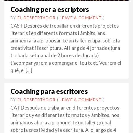
Coaching per a escriptors
BY
EL DESPERTADOR
ON
29
•
(
LEAVE A COMMENT
)
AGOST
CAST Després de treballar en diferents projectes
2014
literaris i en diferents formats i àmbits, ens
animem ara a proposar-te un taller grupal sobre la
creativitat i l’escriptura. Al llarg de 4 jornades (una
trobada setmanal de 2 hores de durada)
t’acompanyarem a començar el teu text. Veurem el
què, el […]
Coaching para escritores
BY
EL DESPERTADOR
ON
6
•
(
LEAVE A COMMENT
)
FEBRER
CAT Después de trabajar en diferentes proyectos
2014
literarios y en diferentes formatos y ámbitos, nos
animamos ahora a proponerte un taller grupal
sobre la creatividad y la escritura. A lo largo de 4