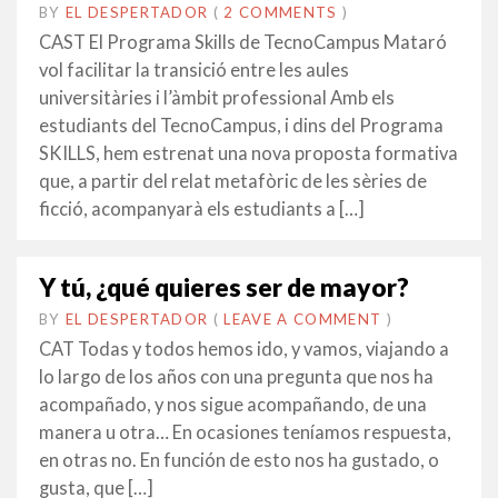
BY
EL DESPERTADOR
ON
13
•
(
2 COMMENTS
)
NOVEMBRE
CAST El Programa Skills de TecnoCampus Mataró
2017
vol facilitar la transició entre les aules
universitàries i l’àmbit professional Amb els
estudiants del TecnoCampus, i dins del Programa
SKILLS, hem estrenat una nova proposta formativa
que, a partir del relat metafòric de les sèries de
ficció, acompanyarà els estudiants a […]
Y tú, ¿qué quieres ser de mayor?
BY
EL DESPERTADOR
ON
9
•
(
LEAVE A COMMENT
)
FEBRER
CAT Todas y todos hemos ido, y vamos, viajando a
2016
lo largo de los años con una pregunta que nos ha
acompañado, y nos sigue acompañando, de una
manera u otra… En ocasiones teníamos respuesta,
en otras no. En función de esto nos ha gustado, o
gusta, que […]