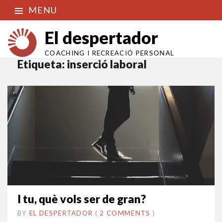
MENU
El despertador
COACHING I RECREACIÓ PERSONAL
Etiqueta:
inserció laboral
I tu, què vols ser de gran?
BY
EL DESPERTADOR
ON
9
•
(
2 COMMENTS
)