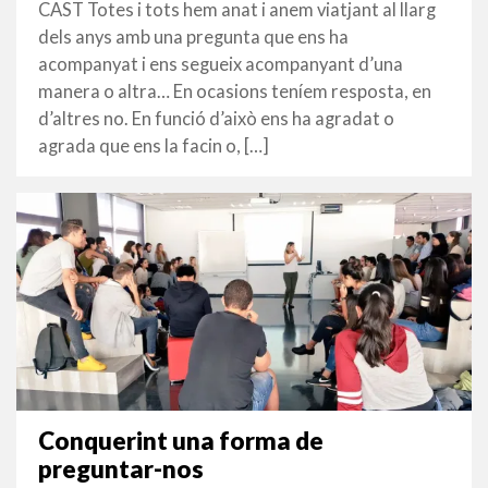
FEBRER
CAST Totes i tots hem anat i anem viatjant al llarg
2018
dels anys amb una pregunta que ens ha
acompanyat i ens segueix acompanyant d’una
manera o altra… En ocasions teníem resposta, en
d’altres no. En funció d’això ens ha agradat o
agrada que ens la facin o, […]
Conquerint una forma de
preguntar-nos