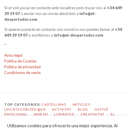
Si et vols posar en contacte amb nosaltres pots trucar-nos al
+34 649
29 19 07
o enviar-nos un correu electrònic a
info@el-
despertador.com
Si quieres ponerte en contacto con nosotros nos puedes llamar al
+34
649 29 19 07
o escribirnos a
info@el-despertador.com
*
Aviso legal
Política de Cookies
Política de privacidad
Condiciones de venta
TOP CATEGORIES:
CASTELLANO
/
ARTICLES
/
UNCATEGORIZED @CA
/
ACTIVITAT
/
BLOG
/
GESTIÓ
EMOCIONAL
/
AMB MI
/
LIDERATGE
/
CREATIVITAT
/
EL
DESPERTADOR
Utilizamos cookies para ofrecerte una mejor experiencia. Al
TOP TAGS:
COACHING
/
GESTIÓ EMOCIONAL
/
ECOLOGIA