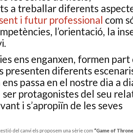
s a treballar diferents aspect
sent i futur professional
com só
etències, l’orientació, la ins
i.
ries ens enganxen, formen part
ns presenten diferents escenari
ens passa en el nostre dia a di
 ser protagonistes del seu rela
ant i s’apropiïn de les seves
gestió del canvi els proposem una sèrie com
“Game of Throne