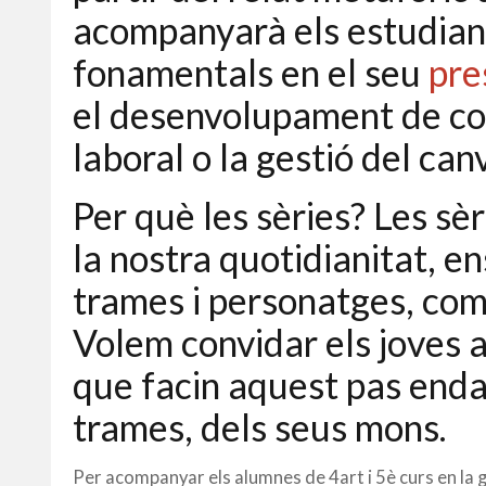
acompanyarà els estudiant
fonamentals en el seu
pre
el desenvolupament de comp
laboral o la gestió del canv
Per què les sèries? Les sè
la nostra quotidianitat, e
trames i personatges, com 
Volem convidar els joves a
que facin aquest pas endav
trames, dels seus mons.
Per acompanyar els alumnes de 4art i 5è curs en la 