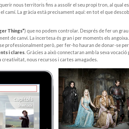
erir nous territoris fins a assolir el seu propi tron, al qual e
el camí. La gràcia està precisament aquí: en tot el que desco
ger Things”
) que no podem controlar. Després de fer un grau 
ent de canvi. La incertesa és gran i per moments els angoixa
ar-se professionalment però, per fer-ho hauran de donar-se pe
nts i clares
. Gràcies a això connectaran amb la seva vocació 
a creativitat, nous recursos i cartes amagades.