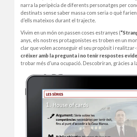
narra la peripècia de diferents personatges per conqu
destinats sense saber massa com seria o què farien 
d’ells mateixos durant el trajecte.
Vivim en un món on passen coses estranyes (
“Stran
anys, els nostres protagonistes es troben en un mom
clar que volen aconseguir el seu propòsit i realitz
créixer amb la pregunta i no tenir respostes evide
trobar més d’una ocupació. Descobriran, gràcies a l