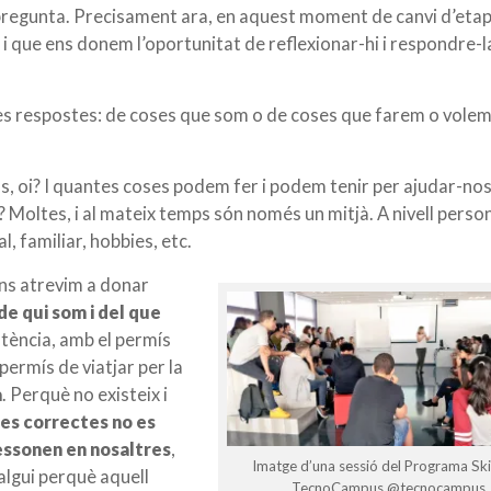
la pregunta. Precisament ara, en aquest moment de canvi d’etap
m i que ens donem l’oportunitat de reflexionar-hi i respondre-l
es respostes: de coses que som o de coses que farem o volem
nos, oi? I quantes coses podem fer i podem tenir per ajudar-no
 Moltes, i al mateix temps són només un mitjà. A nivell person
l, familiar, hobbies, etc.
ns atrevim a donar
de qui som i del que
ntència, amb el permís
permís de viatjar per la
a
. Perquè no existeix i
es correctes no es
ressonen en nosaltres
,
Imatge d’una sessió del Programa Ski
algui perquè aquell
TecnoCampus @tecnocampus