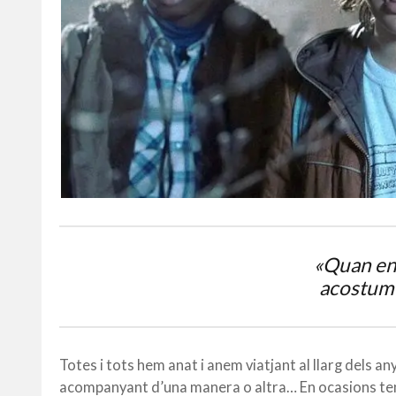
«Quan ens
acostume
Totes i tots hem anat i anem viatjant al llarg dels 
acompanyant d’una manera o altra… En ocasions tení