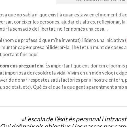
sa que no sabia ni que existia quan estava en el moment d’ac
ersar, conèixer les persones, ajudar els altres, reflexionar, la
ntir la sensació de llibertat, no fer només una cosa…
nom de professió que m’he inventat) i lidero una iniciativa (
, muntar cap empresa ni liderar-la. I he fet un munt de coses 
 portant fins aquí.
com ens preguntem
. És important que ens donem el permís 
itat imperiosa de resoldre la vida. Vivim en un món veloç i exig
ver de donar respostes satisfactòries per al nostre entorn, p
a, societat, etc). Què és el que fa que gent aparentment amb 
«L’escala de l’èxit és personal i intransf
Qui defineix els objectius i les passes per cam