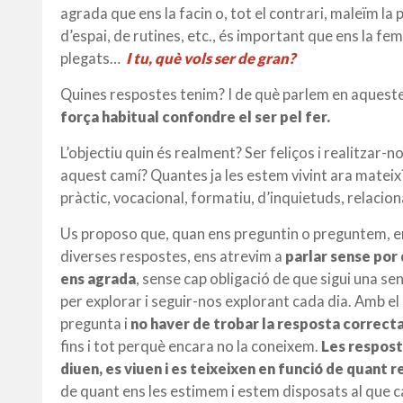
agrada que ens la facin o, tot el contrari, maleïm 
d’espai, de rutines, etc., és important que ens la fe
plegats…
I tu, què vols ser de gran?
Quines respostes tenim? I de què parlem en aquest
força habitual confondre el ser pel fer.
L’objectiu quin és realment? Ser feliços i realitzar-
aquest camí? Quantes ja les estem vivint ara mateix?
pràctic, vocacional, formatiu, d’inquietuds, relaciona
Us proposo que, quan ens preguntin o preguntem, e
diverses respostes, ens atrevim a
parlar sense por 
ens agrada
, sense cap obligació de que sigui una se
per explorar i seguir-nos explorant cada dia. Amb el 
pregunta i
no haver de trobar la resposta correct
fins i tot perquè encara no la coneixem.
Les respost
diuen, es viuen i es teixeixen en funció de quant 
de quant ens les estimem i estem disposats al que c