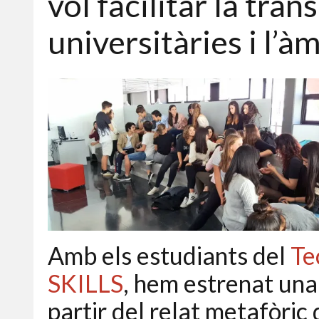
vol facilitar la tran
universitàries i l’à
Amb els estudiants del
Te
SKILLS
, hem estrenat una
partir del relat metafòric d