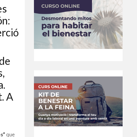
es
n:
erció
 de
s,
a.
t. A
s”
que