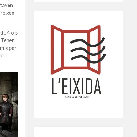
staven
breixen
de 4 o 5
. Tenen
rmís per
per