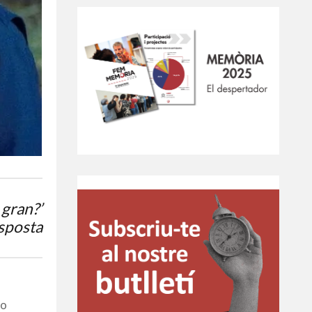
gran?’
sposta
 o