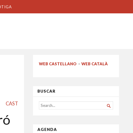
OTIGA
WEB CASTELLANO
·
WEB CATALÀ
BUSCAR
CAST
SEARCH

FOR...
ró
AGENDA