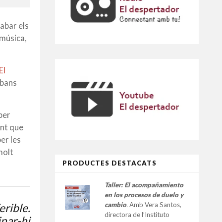
abar els
 música,
El
abans
per
ent que
er les
molt
PRODUCTES DESTACATS
Taller:
El acompañamiento
en los procesos de duelo y
cambio
.
Amb Vera Santos,
erible.
directora de l’Instituto
inar-hi