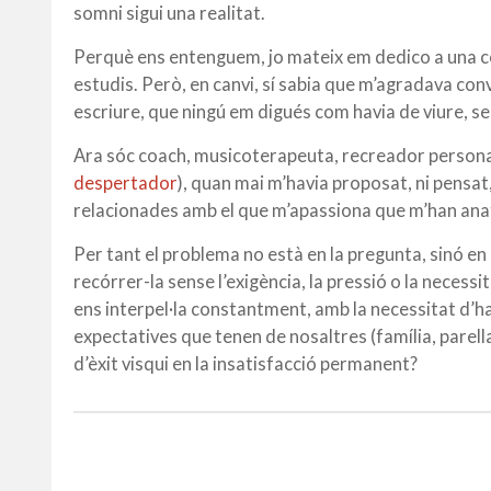
somni sigui una realitat.
Perquè ens entenguem, jo mateix em dedico a una co
estudis. Però, en canvi, sí sabia que m’agradava conv
escriure, que ningú em digués com havia de viure, se
Ara sóc coach, musicoterapeuta, recreador personal (
despertador
), quan mai m’havia proposat, ni pensat
relacionades amb el que m’apassiona que m’han anat
Per tant el problema no està en la pregunta, sinó en
recórrer-la sense l’exigència, la pressió o la necess
ens interpel·la constantment, amb la necessitat d’ha
expectatives que tenen de nosaltres (família, parell
d’èxit visqui en la insatisfacció permanent?