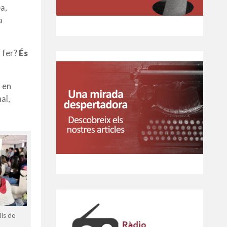
a,
a
 fer?
És
s en
al,
lls de