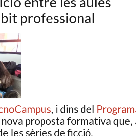
sició entre les aules
mbit professional
cnoCampus
, i dins del
Program
 nova proposta formativa que, 
e les sèries de ficció,