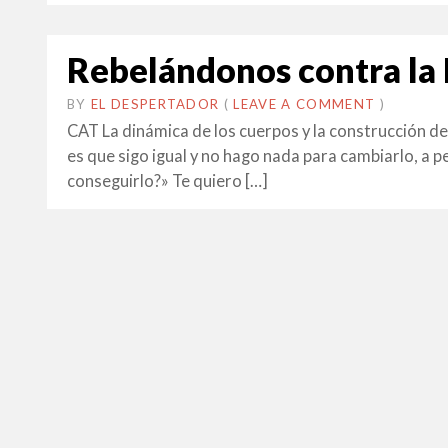
Rebelándonos contra la 
BY
EL DESPERTADOR
ON
30
•
(
LEAVE A COMMENT
)
NOVEMBRE
CAT La dinámica de los cuerpos y la construcción d
2015
es que sigo igual y no hago nada para cambiarlo, a p
conseguirlo?» Te quiero […]