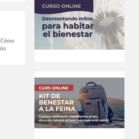
 «¿Cómo
ión