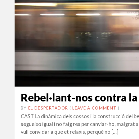
Rebel·lant-nos contra la
BY
EL DESPERTADOR
ON
29
•
(
LEAVE A COMMENT
)
NOVEMBRE
CAST La dinàmica dels cossos i la construcció del b
2017
segueixo igual i no faig res per canviar-ho, malgrat 
vull convidar a que et relaxis, perquè no […]