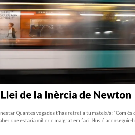
 Llei de la Inèrcia de Newton
enestar Quantes vegades t’has retret a tu mateix/a: “Com és 
saber que estaria millor o malgrat em faci il·lusió aconseguir-h