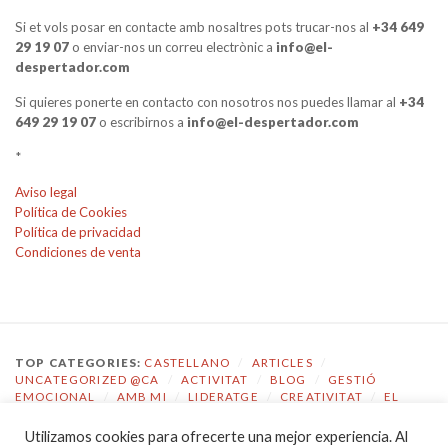
Si et vols posar en contacte amb nosaltres pots trucar-nos al
+34 649
29 19 07
o enviar-nos un correu electrònic a
info@el-
despertador.com
Si quieres ponerte en contacto con nosotros nos puedes llamar al
+34
649 29 19 07
o escribirnos a
info@el-despertador.com
*
Aviso legal
Política de Cookies
Política de privacidad
Condiciones de venta
TOP CATEGORIES:
CASTELLANO
/
ARTICLES
/
UNCATEGORIZED @CA
/
ACTIVITAT
/
BLOG
/
GESTIÓ
EMOCIONAL
/
AMB MI
/
LIDERATGE
/
CREATIVITAT
/
EL
DESPERTADOR
Utilizamos cookies para ofrecerte una mejor experiencia. Al
TOP TAGS:
COACHING
/
GESTIÓ EMOCIONAL
/
ECOLOGIA