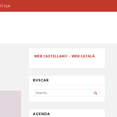
OTIGA
WEB CASTELLANO
·
WEB CATALÀ
BUSCAR
SEARCH

FOR...
AGENDA