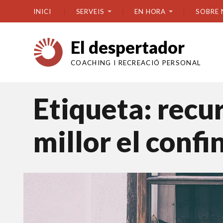
INICI
SERVEIS
EN HORA
SOBRE 
El despertador
COACHING I RECREACIÓ PERSONAL
Etiqueta:
recur
millor el conf