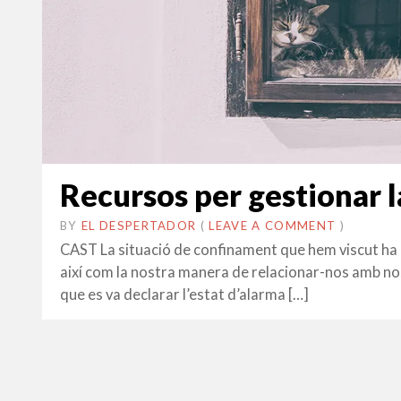
Recursos per gestionar l
BY
EL DESPERTADOR
ON
15
•
(
LEAVE A COMMENT
)
ABRIL
CAST La situació de confinament que hem viscut ha ca
2020
així com la nostra manera de relacionar-nos amb nos
que es va declarar l’estat d’alarma […]