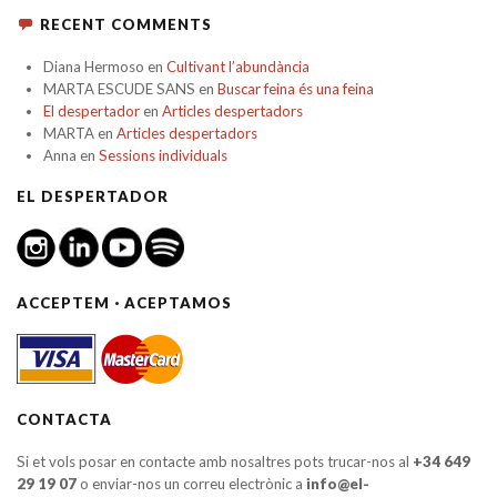
RECENT COMMENTS
Diana Hermoso
en
Cultivant l’abundància
MARTA ESCUDE SANS
en
Buscar feina és una feina
El despertador
en
Articles despertadors
MARTA
en
Articles despertadors
Anna
en
Sessions individuals
EL DESPERTADOR
ACCEPTEM · ACEPTAMOS
CONTACTA
Si et vols posar en contacte amb nosaltres pots trucar-nos al
+34 649
29 19 07
o enviar-nos un correu electrònic a
info@el-