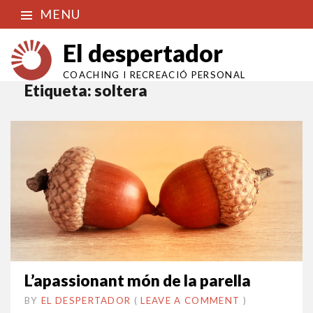
MENU
El despertador
COACHING I RECREACIÓ PERSONAL
Etiqueta:
soltera
L’apassionant món de la parella
BY
EL DESPERTADOR
ON
23
•
(
LEAVE A COMMENT
)