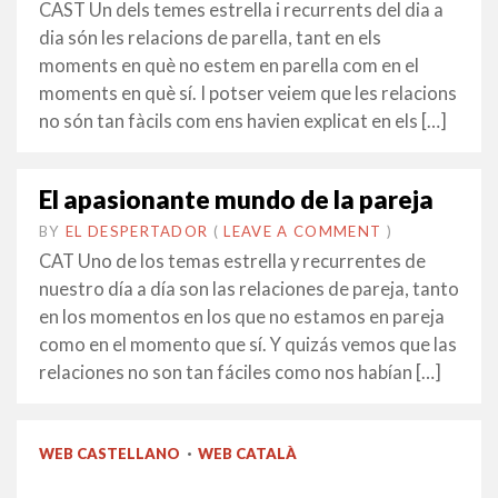
FEBRER
CAST Un dels temes estrella i recurrents del dia a
2016
dia són les relacions de parella, tant en els
moments en què no estem en parella com en el
moments en què sí. I potser veiem que les relacions
no són tan fàcils com ens havien explicat en els […]
El apasionante mundo de la pareja
BY
EL DESPERTADOR
ON
24
•
(
LEAVE A COMMENT
)
SETEMBRE
CAT Uno de los temas estrella y recurrentes de
2015
nuestro día a día son las relaciones de pareja, tanto
en los momentos en los que no estamos en pareja
como en el momento que sí. Y quizás vemos que las
relaciones no son tan fáciles como nos habían […]
WEB CASTELLANO
·
WEB CATALÀ