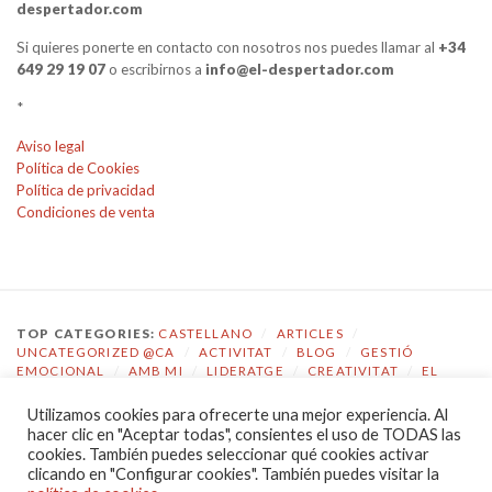
despertador.com
Si quieres ponerte en contacto con nosotros nos puedes llamar al
+34
649 29 19 07
o escribirnos a
info@el-despertador.com
*
Aviso legal
Política de Cookies
Política de privacidad
Condiciones de venta
TOP CATEGORIES:
CASTELLANO
/
ARTICLES
/
UNCATEGORIZED @CA
/
ACTIVITAT
/
BLOG
/
GESTIÓ
EMOCIONAL
/
AMB MI
/
LIDERATGE
/
CREATIVITAT
/
EL
DESPERTADOR
Utilizamos cookies para ofrecerte una mejor experiencia. Al
TOP TAGS:
COACHING
/
GESTIÓ EMOCIONAL
/
ECOLOGIA
hacer clic en "Aceptar todas", consientes el uso de TODAS las
EMOCIONAL
/
EL DESPERTADOR
/
CONSCIÈNCIA
/
cookies. También puedes seleccionar qué cookies activar
AUTOCONEIXEMENT
/
JOVES
/
COMPETÈNCIES
/
clicando en "Configurar cookies". También puedes visitar la
COMUNICACIÓ
/
LIDERATGE